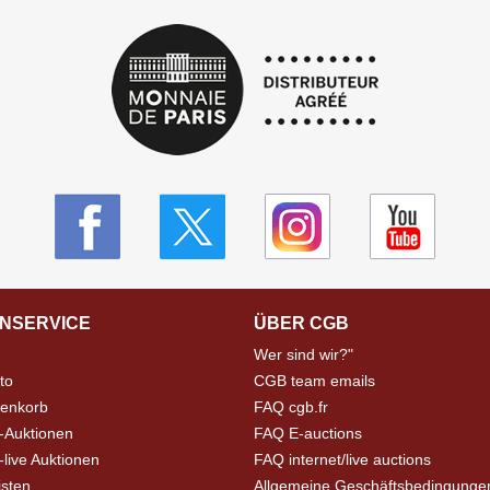
NSERVICE
ÜBER CGB
Wer sind wir?"
to
CGB team emails
enkorb
FAQ cgb.fr
-Auktionen
FAQ E-auctions
live Auktionen
FAQ internet/live auctions
isten
Allgemeine Geschäftsbedingunge