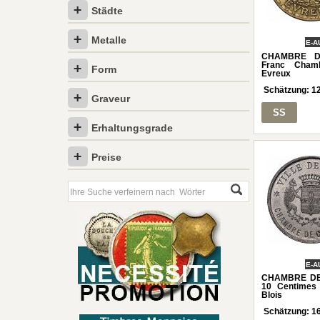
Städte
Metalle
E-A
CHAMBRE D
Franc Cham
Form
Evreux
Schätzung:
1
Graveur
SS
Erhaltungsgrade
Preise
E-A
CHAMBRE DE
10 Centimes
Blois
Schätzung:
1