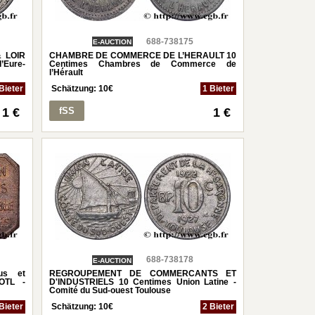
688-738175
E-AUCTION
 LOIR
CHAMBRE DE COMMERCE DE L’HERAULT 10
’Eure-
Centimes Chambres de Commerce de
l’Hérault
Bieter
Schätzung:
10
€
1 Bieter
1 €
fSS
1 €
688-738178
E-AUCTION
us et
REGROUPEMENT DE COMMERCANTS ET
OTL -
D'INDUSTRIELS 10 Centimes Union Latine -
Comité du Sud-ouest Toulouse
Bieter
Schätzung:
10
€
2 Bieter