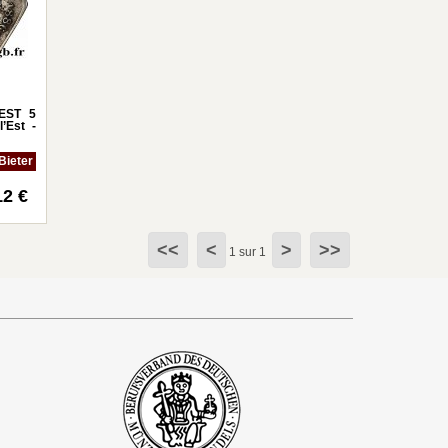
EST 5
’Est -
Bieter
12 €
<<
<
>
>>
1 sur 1