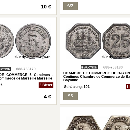
10 €
fVZ
688-738180
E-AUCTION
688-738179
UCTION
CHAMBRE DE COMMERCE DE BAYON
E COMMERCE 5 Centimes -
Centimes Chambre de Commerce de B
mmerce de Marseille Marseille
Bayonne
2
€
3 Bieter
Schätzung:
10
€
1 
4 €
SS