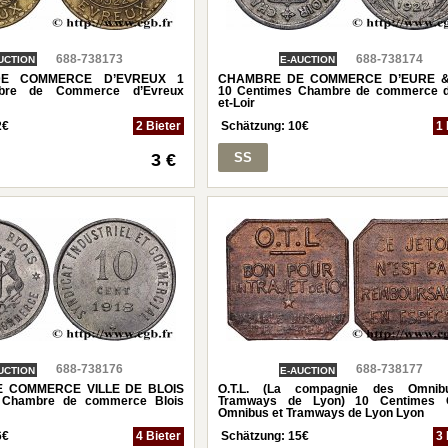
688-738173
688-738174
UCTION
E-AUCTION
E COMMERCE D’EVREUX 1
CHAMBRE DE COMMERCE D’EURE &
bre de Commerce d’Evreux
10 Centimes Chambre de commerce d
et-Loir
2
€
2 Bieter
Schätzung:
10
€
1 
3 €
SS
688-738176
688-738177
UCTION
E-AUCTION
 COMMERCE VILLE DE BLOIS
O.T.L. (La compagnie des Omnib
 Chambre de commerce Blois
Tramways de Lyon) 10 Centimes 
Omnibus et Tramways de Lyon Lyon
6
€
4 Bieter
Schätzung:
15
€
3 