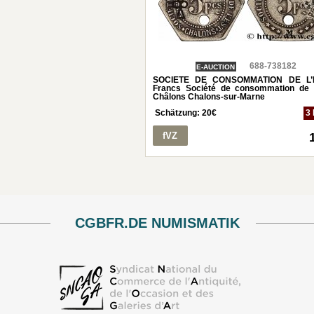
688-738182
E-AUCTION
SOCIETE DE CONSOMMATION DE L’
Francs Société de consommation de l
Châlons Chalons-sur-Marne
Schätzung:
20
€
3 
fVZ
CGBFR.DE NUMISMATIK