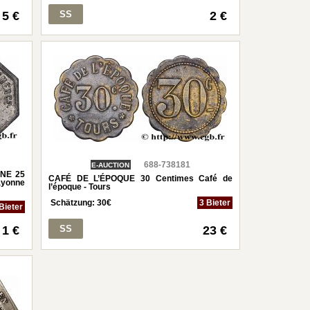
5 €
SS
2 €
688-738181
E-AUCTION
NE 25
CAFÉ DE L’ÉPOQUE 30 Centimes Café de
ayonne
l’époque - Tours
Schätzung:
30
€
3 Bieter
Bieter
1 €
SS
23 €