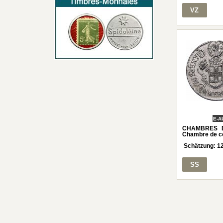
VZ
E-A
CHAMBRES D
Chambre de co
Schätzung:
1
SS