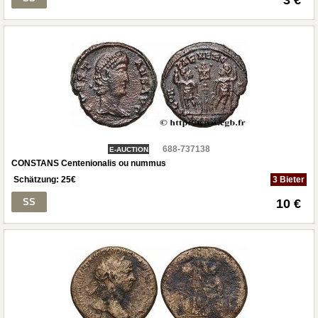
3 €
688-737138
E-AUCTION
CONSTANS Centenionalis ou nummus
Schätzung:
25
€
3 Bieter
SS
10 €