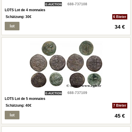
688-737108
E-AUCTION
LOTS Lot de 4 monnaies
Schätzung:
30
€
6 Bieter
lot
34 €
688-737109
E-AUCTION
LOTS Lot de 5 monnaies
Schätzung:
40
€
7 Bieter
lot
45 €