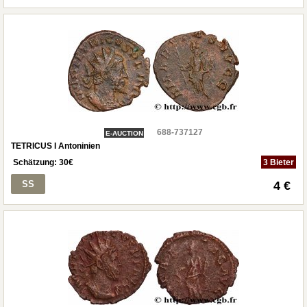
688-737127
E-AUCTION
TETRICUS I Antoninien
Schätzung:
30
€
3 Bieter
SS
4 €