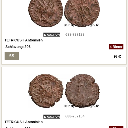
688-737133
E-AUCTION
TETRICUS II Antoninien
Schätzung:
30
€
4 Bieter
SS
6 €
688-737134
E-AUCTION
TETRICUS II Antoninien