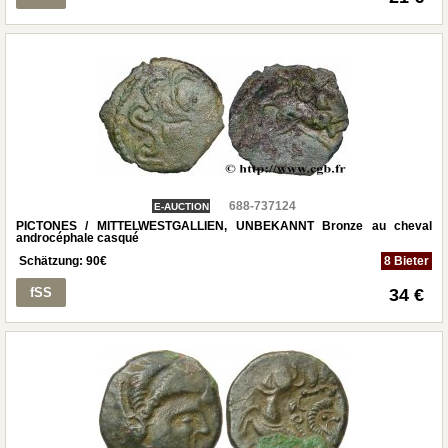
688-737124
E-AUCTION
PICTONES / MITTELWESTGALLIEN, UNBEKANNT Bronze au cheval
androcéphale casqué
Schätzung:
90
€
8 Bieter
fSS
34 €