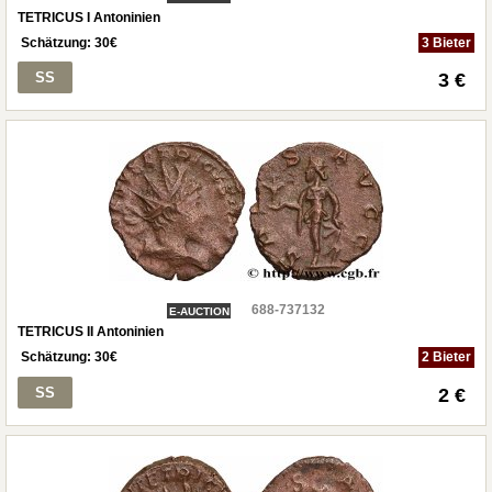
TETRICUS I Antoninien
Schätzung:
30
€
3 Bieter
SS
3 €
688-737132
E-AUCTION
TETRICUS II Antoninien
Schätzung:
30
€
2 Bieter
SS
2 €