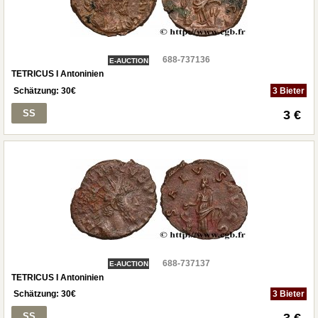
688-737136
E-AUCTION
TETRICUS I Antoninien
Schätzung:
30
€
3 Bieter
SS
3 €
688-737137
E-AUCTION
TETRICUS I Antoninien
Schätzung:
30
€
3 Bieter
SS