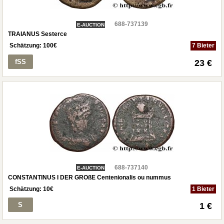
688-737139
E-AUCTION
TRAIANUS Sesterce
Schätzung:
100
€
7 Bieter
fSS
23 €
688-737140
E-AUCTION
CONSTANTINUS I DER GROßE Centenionalis ou nummus
Schätzung:
10
€
1 Bieter
S
1 €