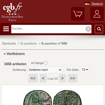
Deutsch
Startseite
>
E-auctions
>
E-auction n°688
+ Verfeinern
Im Gange
1656 artikelen
Sortierung :
Pro Seite :
<<
<
>
>>
1 sur 23