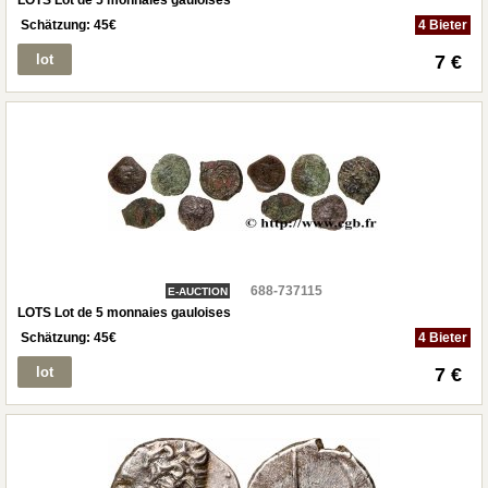
LOTS Lot de 5 monnaies gauloises
Schätzung:
45
€
4 Bieter
lot
7 €
688-737115
E-AUCTION
LOTS Lot de 5 monnaies gauloises
Schätzung:
45
€
4 Bieter
lot
7 €