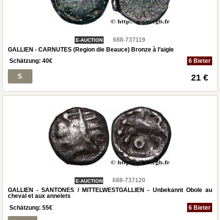
688-737119
E-AUCTION
GALLIEN - CARNUTES (Region die Beauce) Bronze à l’aigle
Schätzung:
40
€
6 Bieter
S
21 €
688-737120
E-AUCTION
GALLIEN - SANTONES / MITTELWESTGALLIEN - Unbekannt Obole au
cheval et aux annelets
Schätzung:
55
€
6 Bieter