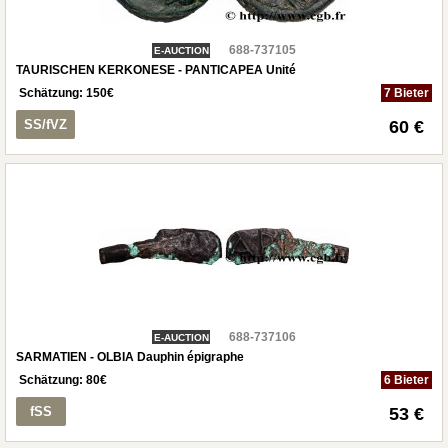
688-737105
E-AUCTION
TAURISCHEN KERKONESE - PANTICAPEA Unité
Schätzung:
150
€
7 Bieter
SS/fVZ
60 €
688-737106
E-AUCTION
SARMATIEN - OLBIA Dauphin épigraphe
Schätzung:
80
€
6 Bieter
fSS
53 €