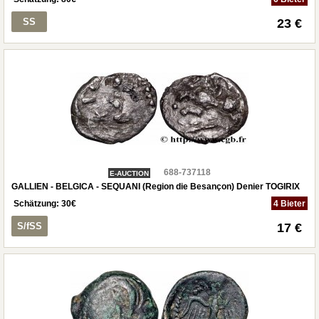
SS
23 €
688-737118
E-AUCTION
GALLIEN - BELGICA - SEQUANI (Region die Besançon) Denier TOGIRIX
Schätzung:
30
€
4 Bieter
S/fSS
17 €