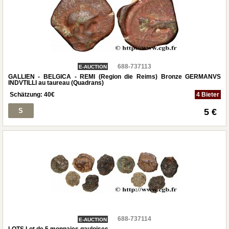
688-737113
E-AUCTION
GALLIEN - BELGICA - REMI (Region die Reims) Bronze GERMANVS
INDVTILLI au taureau (Quadrans)
Schätzung:
40
€
4 Bieter
S
5 €
688-737114
E-AUCTION