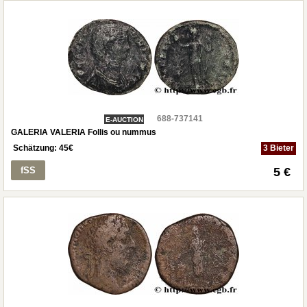
688-737141
E-AUCTION
GALERIA VALERIA Follis ou nummus
Schätzung:
45
€
3 Bieter
fSS
5 €