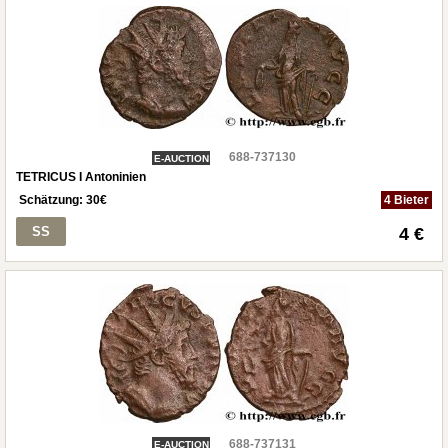
688-737130
E-AUCTION
TETRICUS I Antoninien
Schätzung:
30
€
4 Bieter
SS
4 €
688-737131
E-AUCTION