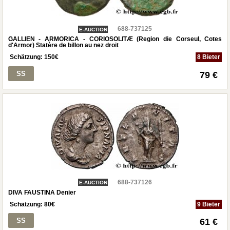
688-737125
E-AUCTION
GALLIEN - ARMORICA - CORIOSOLITÆ (Region die Corseul, Cotes
d'Armor) Statère de billon au nez droit
Schätzung:
150
€
8 Bieter
SS
79 €
688-737126
E-AUCTION
DIVA FAUSTINA Denier
Schätzung:
80
€
9 Bieter
SS
61 €