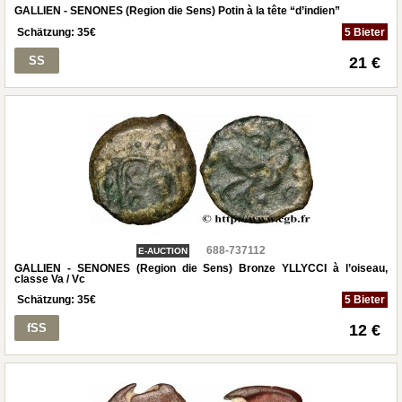
GALLIEN - SENONES (Region die Sens) Potin à la tête “d’indien”
Schätzung:
35
€
5 Bieter
SS
21 €
688-737112
E-AUCTION
GALLIEN - SENONES (Region die Sens) Bronze YLLYCCI à l’oiseau,
classe Va / Vc
Schätzung:
35
€
5 Bieter
fSS
12 €