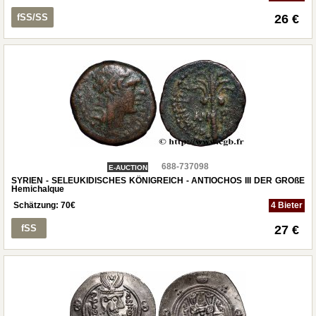
fSS/SS
26 €
688-737098
E-AUCTION
SYRIEN - SELEUKIDISCHES KÖNIGREICH - ANTIOCHOS III DER GROßE
Hemichalque
Schätzung:
70
€
4 Bieter
fSS
27 €