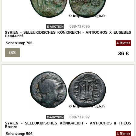
688-737096
E-AUCTION
SYRIEN - SELEUKIDISCHES KÖNIGREICH - ANTIOCHOS X EUSEBES
Demi-unité
Schätzung:
70
€
4 Bieter
fSS
36 €
688-737097
E-AUCTION
SYRIEN - SELEUKIDISCHES KÖNIGREICH - ANTIOCHOS II THEOS
Bronze
Schätzung:
50
€
4 Bieter