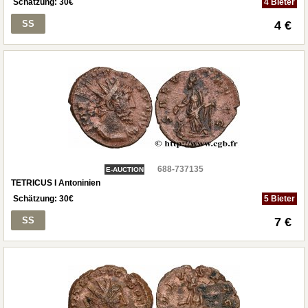
Schätzung:
30
€
4 Bieter
SS
4 €
688-737135
E-AUCTION
TETRICUS I Antoninien
Schätzung:
30
€
5 Bieter
SS
7 €