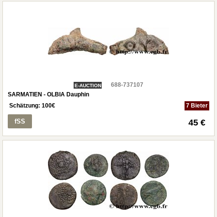
688-737107
E-AUCTION
SARMATIEN - OLBIA Dauphin
Schätzung:
100
€
7 Bieter
fSS
45 €