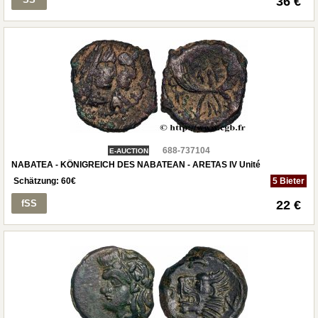
36 €
688-737104
E-AUCTION
NABATEA - KÖNIGREICH DES NABATEAN - ARETAS IV Unité
Schätzung:
60
€
5 Bieter
fSS
22 €