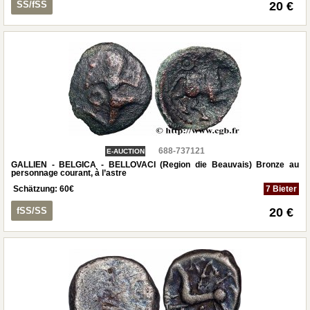
SS/fSS
20 €
688-737121
E-AUCTION
GALLIEN - BELGICA - BELLOVACI (Region die Beauvais) Bronze au
personnage courant, à l’astre
Schätzung:
60
€
7 Bieter
fSS/SS
20 €