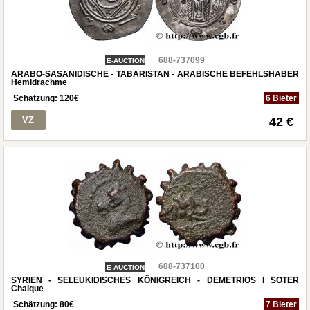
688-737099
E-AUCTION
ARABO-SASANIDISCHE - TABARISTAN - ARABISCHE BEFEHLSHABER
Hemidrachme
Schätzung:
120
€
6 Bieter
VZ
42 €
688-737100
E-AUCTION
SYRIEN - SELEUKIDISCHES KÖNIGREICH - DEMETRIOS I SOTER
Chalque
Schätzung:
80
€
7 Bieter