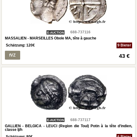
688-737116
E-AUCTION
MASSALIEN - MARSEILLES Obole MA, tête à gauche
Schätzung:
120
€
9 Bieter
fVZ
43 €
688-737117
E-AUCTION
GALLIEN - BELGICA - LEUCI (Region die Toul) Potin à la tête d’indien,
classe Ij/h
Schätzung:
80
€
6 Bieter