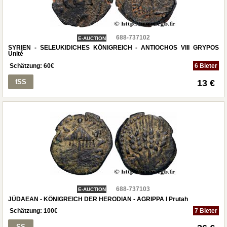
688-737102
E-AUCTION
SYRIEN - SELEUKIDICHES KÖNIGREICH - ANTIOCHOS VIII GRYPOS
Unité
Schätzung:
60
€
6 Bieter
fSS
13 €
688-737103
E-AUCTION
JÜDAEAN - KÖNIGREICH DER HERODIAN - AGRIPPA I Prutah
Schätzung:
100
€
7 Bieter
SS