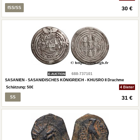
fSS/SS
30 €
688-737101
E-AUCTION
SASANIEN - SASANIDISCHES KÖNIGREICH - KHUSRO II Drachme
Schätzung:
50
€
4 Bieter
SS
31 €