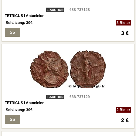
688-737128
E-AUCTION
TETRICUS I Antoninien
Schätzung:
30
€
3 Bieter
SS
3 €
688-737129
E-AUCTION
TETRICUS I Antoninien
Schätzung:
30
€
2 Bieter
SS
2 €