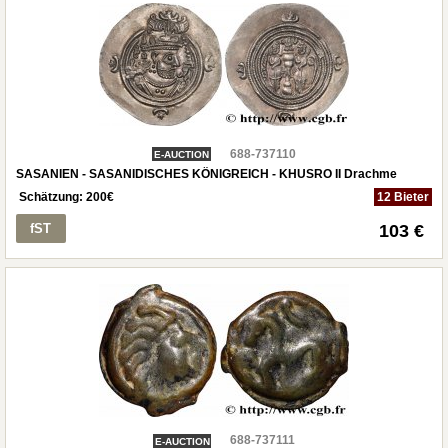
688-737110
E-AUCTION
SASANIEN - SASANIDISCHES KÖNIGREICH - KHUSRO II Drachme
Schätzung:
200
€
12 Bieter
fST
103 €
688-737111
E-AUCTION