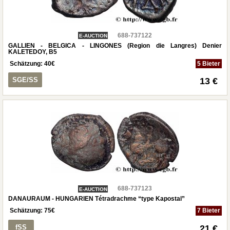
688-737122
E-AUCTION
GALLIEN - BELGICA - LINGONES (Region die Langres) Denier
KALETEDOY, B5
Schätzung:
40
€
5 Bieter
SGE/SS
13 €
688-737123
E-AUCTION
DANAURAUM - HUNGARIEN Tétradrachme “type Kapostal”
Schätzung:
75
€
7 Bieter
fSS
21 €