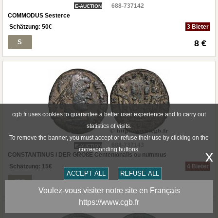
688-737142
E-AUCTION
COMMODUS Sesterce
Schätzung:
50
€
3 Bieter
S
8 €
cgb.fr uses cookies to guarantee a better user experience and to carry out
statistics of visits.
To remove the banner, you must accept or refuse their use by clicking on the
688-737143
E-AUCTION
corresponding buttons.
x
CONSTANTINUS I DER GROßE Centenionalis ou nummus
Schätzung:
15
€
4 Bieter
ACCEPT ALL
REFUSE ALL
fSS
8 €
Voulez-vous visiter notre site en Français
https://www.cgb.fr