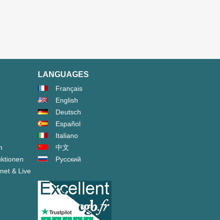
LANGUAGES
Français
English
Deutsch
Español
Italiano
n
中文
ktionen
Русский
net & Live