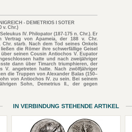
NIGREICH - DEMETRIOS I SOTER
 v. Chr.)
Seleukus IV. Philopator (187-175 n. Chr.). Er
 Vertrag von Apameia, der 188 v. Chr.
v. Chr. starb. Nach dem Tod seines Onkels
 ließen die Römer ihre schwerfällige Geisel
ll über seinen Cousin Antiochos V. Eupator
eingeschlossen hatte und nach zweijähriger
sste dann über Timarch triumphieren, der
 V. angetreten hatte. Nach zwölfjähriger
en die Truppen von Alexander Balas (150–
 Sohn von Antiochos IV. zu sein. Bei seinem
jährigen Sohn, Demetrius II., der gegen
IN VERBINDUNG STEHENDE ARTIKEL