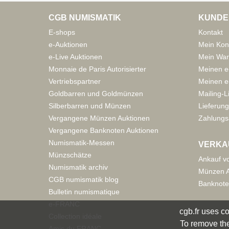
CGB NUMISMATIK
KUNDE
E-shops
Kontakt
e-Auktionen
Mein Kon
e-Live Auktionen
Mein War
Monnaie de Paris Autorisierter
Meinen e
Vertriebspartner
Meinen e-
Goldbarren und Goldmünzen
Mailing-L
Silberbarren und Münzen
Lieferung
Vergangene Münzen Auktionen
Zahlungs
Vergangene Banknoten Auktionen
Numismatik-Messen
VERKA
Münzschätze
Ankauf v
Numismatik archiv
Münzen A
CGB numismatik blog
Banknote
Bulletin numismatique
e-FRANC
cgb.fr uses co
Collection idéale
To remove the
Amis du FRANC