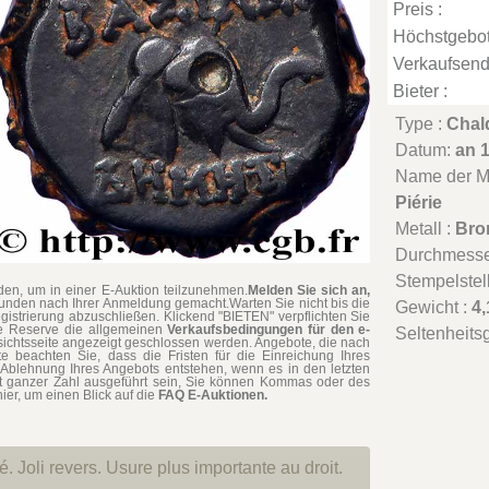
Preis :
Höchstgebot
Verkaufsend
Bieter :
Type :
Chal
Datum:
an 
Name der Mü
Piérie
Metall :
Bro
Durchmesse
Stempelstel
en, um in einer E-Auktion teilzunehmen.
Melden Sie sich an,
tunden nach Ihrer Anmeldung gemacht.Warten Sie nicht bis die
Gewicht :
4,
gistrierung abzuschließen. Klickend "BIETEN" verpflichten Sie
hne Reserve die allgemeinen
Verkaufsbedingungen für den e-
Seltenheits
rsichtsseite angezeigt geschlossen werden. Angebote, die nach
te beachten Sie, dass die Fristen für die Einreichung Ihres
Ablehnung Ihres Angebots entstehen, wenn es in den letzten
t ganzer Zahl ausgeführt sein, Sie können Kommas oder des
ier, um einen Blick auf die
FAQ E-Auktionen.
é. Joli revers. Usure plus importante au droit.