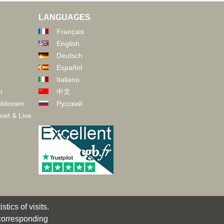
LANGUAGES
Français
English
Deutsch
Español
Italiano
n
中文
ktionen
Русский
net & Live
tics of visits.
 corresponding