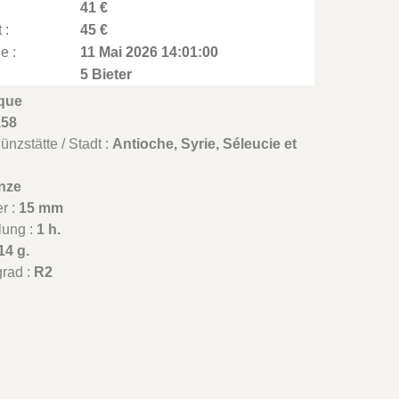
41 €
 :
45 €
e :
11 Mai 2026 14:01:00
5 Bieter
que
158
nzstätte / Stadt :
Antioche, Syrie, Séleucie et
nze
r :
15 mm
lung :
1 h.
14 g.
grad :
R2