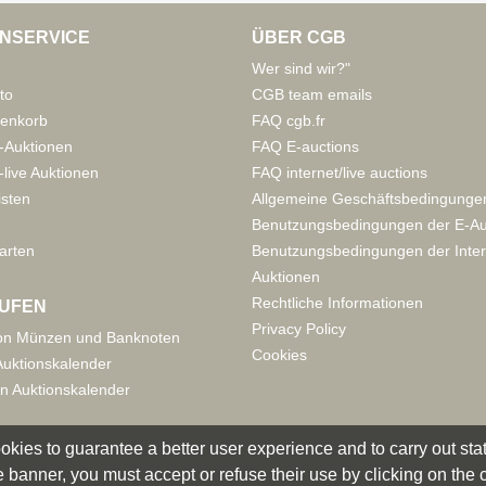
NSERVICE
ÜBER CGB
Wer sind wir?"
to
CGB team emails
enkorb
FAQ cgb.fr
-Auktionen
FAQ E-auctions
live Auktionen
FAQ internet/live auctions
isten
Allgemeine Geschäftsbedingunge
Benutzungsbedingungen der E-Au
arten
Benutzungsbedingungen der Inter
Auktionen
Rechtliche Informationen
UFEN
Privacy Policy
on Münzen und Banknoten
Cookies
uktionskalender
n Auktionskalender
okies to guarantee a better user experience and to carry out statis
 banner, you must accept or refuse their use by clicking on the