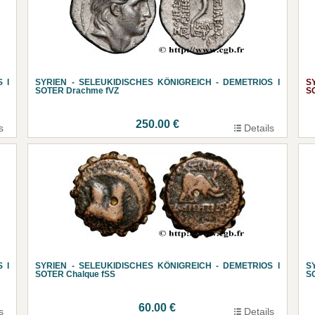
 I
SYRIEN - SELEUKIDISCHES KÖNIGREICH - DEMETRIOS I
S
SOTER Drachme fVZ
S
250.00 €
s
Details
 I
SYRIEN - SELEUKIDISCHES KÖNIGREICH - DEMETRIOS I
S
SOTER Chalque fSS
S
60.00 €
s
Details