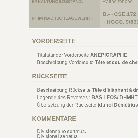
Patine foncée
ERHALTUNGSZUSTAND:
B.-
CSE.172
-
N° IM NACHSCHLAGEWERK :
HGCS. 9/833
-
VORDERSEITE
Titulatur der Vorderseite
ANÉPIGRAPHE.
Beschreibung Vorderseite
Tête et cou de chev
RÜCKSEITE
Beschreibung Rückseite
Tête d’éléphant à d
Legende des Reverses :
BASILEOS/ DHMHT
Übersetzung der Rückseite
(du roi Démétrius
KOMMENTARE
Divisionnaire serratus.
Divisional serratus