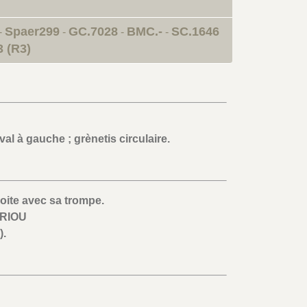
Spaer299
GC.7028
BMC.-
SC.1646
-
-
-
-
 (R3)
al à gauche ; grènetis circulaire.
roite avec sa trompe.
RIOU
).