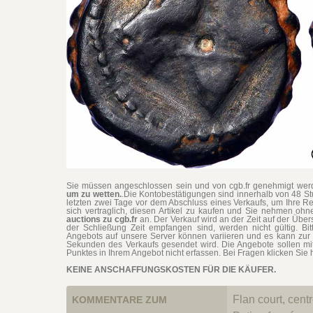
Sie müssen angeschlossen sein und von cgb.fr genehmigt werd
um zu wetten.
.Die Kontobestätigungen sind innerhalb von 48 S
letzten zwei Tage vor dem Abschluss eines Verkaufs, um Ihre Re
sich vertraglich, diesen Artikel zu kaufen und Sie nehmen o
auctions zu cgb.fr
an. Der Verkauf wird an der Zeit auf der Übe
der Schließung Zeit empfangen sind, werden nicht gültig. Bit
Angebots auf unsere Server können variieren und es kann zur 
Sekunden des Verkaufs gesendet wird. Die Angebote sollen mi
Punktes in Ihrem Angebot nicht erfassen. Bei Fragen klicken Sie h
KEINE ANSCHAFFUNGSKOSTEN FÜR DIE KÄUFER.
Flan court, centr
KOMMENTARE ZUM