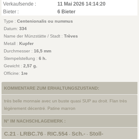
Verkaufsende :
11 Mai 2026 14:14:20
Bieter :
6 Bieter
Type :
Centenionalis ou nummus
Datum:
334
Name der Münzstätte / Stadt :
Trèves
Metall :
Kupfer
Durchmesser :
16,5 mm
Stempelstellung :
6 h.
Gewicht :
2,57 g.
Officine:
1re
KOMMENTARE ZUM ERHALTUNGSZUSTAND:
très belle monnaie avec un buste quasi SUP au droit. Flan très
légèrement décentré. Patine marron
N° IM NACHSCHLAGEWERK :
C.21
LRBC.76
RIC.554
Sch.-
Stoll-
-
-
-
-