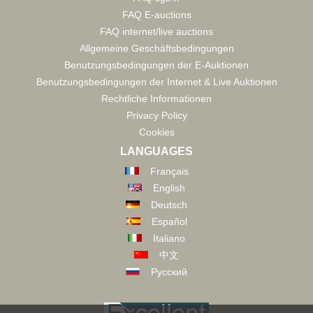
FAQ E-auctions
FAQ internet/live auctions
Allgemeine Geschäftsbedingungen
Benutzungsbedingungen der E-Auktionen
Benutzungsbedingungen der Internet & Live Auktionen
Rechtliche Informationen
Privacy Policy
Cookies
LANGUAGES
Français
English
Deutsch
Español
Italiano
中文
Русский