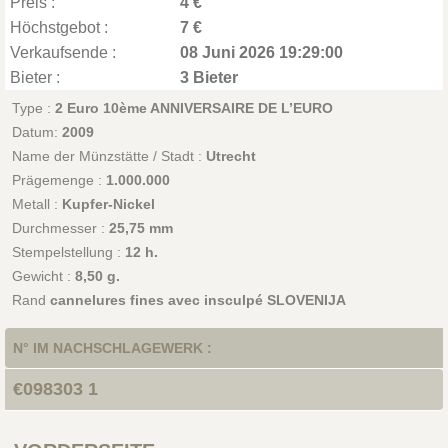
Preis :
4 €
Höchstgebot :
7 €
Verkaufsende :
08 Juni 2026 19:29:00
Bieter :
3 Bieter
Type :
2 Euro 10ème ANNIVERSAIRE DE L’EURO
Datum:
2009
Name der Münzstätte / Stadt :
Utrecht
Prägemenge :
1.000.000
Metall :
Kupfer-Nickel
Durchmesser :
25,75 mm
Stempelstellung :
12 h.
Gewicht :
8,50 g.
Rand
cannelures fines avec insculpé SLOVENIJA
N° IM NACHSCHLAGEWERK :
€098303 1