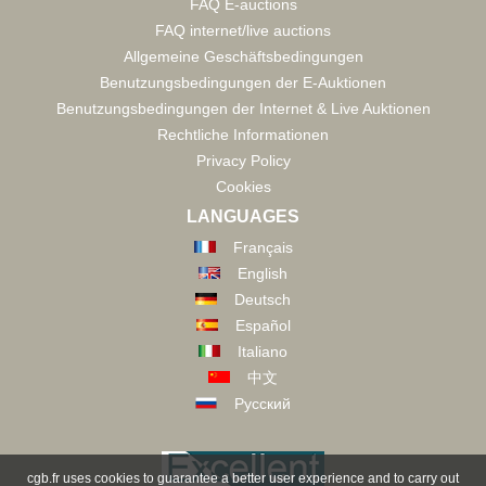
FAQ E-auctions
FAQ internet/live auctions
Allgemeine Geschäftsbedingungen
Benutzungsbedingungen der E-Auktionen
Benutzungsbedingungen der Internet & Live Auktionen
Rechtliche Informationen
Privacy Policy
Cookies
LANGUAGES
Français
English
Deutsch
Español
Italiano
中文
Русский
cgb.fr uses cookies to guarantee a better user experience and to carry out