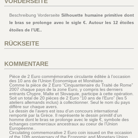
VORDERSEITE
Beschreibung Vorderseite
Silhouette humaine primitive dont
le bras se prolonge avec le sigle €. Autour les 12 étoiles
étoiles de l’UE..
RÜCKSEITE
KOMMENTARE
Pièce de 2 Euro commémorative circulante éditée à l’occasion
des 10 ans de l’Union Économique et Monétaire.
Comme la pièce de 2 Euro “Cinquantenaire du Traité de Rome”
2007 chaque pays de la zone Euro, y compris les derniers
entrants Chypre, Malte et Slovaquie, participe à cette opération.
Soit un total de 20 pièces de 2 Euro “10 ans de l’Euro” (les 5
ateliers allemands inclus) à collectionner. Seul le nom du pays
diffère sur chaque avers.
Le dessin de l’avers est issu d’un concours international
remporté par la Grèce. Il représente le dessin primitif d’un
homme dont le bras se prolonge avec le sigle €, symbole des
échanges commerciaux ancestraux au coeur de l’Union
Européenne..
Circulating commemorative 2 Euro coin issued on the occasion
of the 10th anniversary of the Economic and Monetary Union.