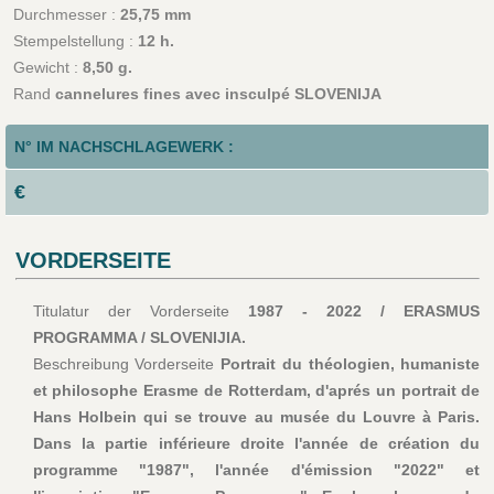
Durchmesser :
25,75 mm
Stempelstellung :
12 h.
Gewicht :
8,50 g.
Rand
cannelures fines avec insculpé SLOVENIJA
N° IM NACHSCHLAGEWERK :
€
VORDERSEITE
Titulatur der Vorderseite
1987 - 2022 / ERASMUS
PROGRAMMA / SLOVENIJIA.
Beschreibung Vorderseite
Portrait du théologien, humaniste
et philosophe Erasme de Rotterdam, d'aprés un portrait de
Hans Holbein qui se trouve au musée du Louvre à Paris.
Dans la partie inférieure droite l'année de création du
programme "1987", l'année d'émission "2022" et