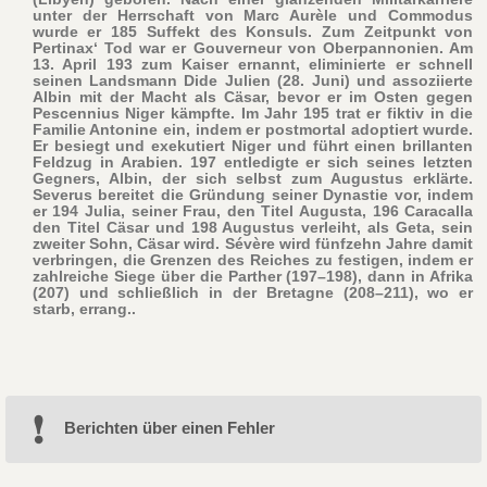
unter der Herrschaft von Marc Aurèle und Commodus
wurde er 185 Suffekt des Konsuls. Zum Zeitpunkt von
Pertinax‘ Tod war er Gouverneur von Oberpannonien. Am
13. April 193 zum Kaiser ernannt, eliminierte er schnell
seinen Landsmann Dide Julien (28. Juni) und assoziierte
Albin mit der Macht als Cäsar, bevor er im Osten gegen
Pescennius Niger kämpfte. Im Jahr 195 trat er fiktiv in die
Familie Antonine ein, indem er postmortal adoptiert wurde.
Er besiegt und exekutiert Niger und führt einen brillanten
Feldzug in Arabien. 197 entledigte er sich seines letzten
Gegners, Albin, der sich selbst zum Augustus erklärte.
Severus bereitet die Gründung seiner Dynastie vor, indem
er 194 Julia, seiner Frau, den Titel Augusta, 196 Caracalla
den Titel Cäsar und 198 Augustus verleiht, als Geta, sein
zweiter Sohn, Cäsar wird. Sévère wird fünfzehn Jahre damit
verbringen, die Grenzen des Reiches zu festigen, indem er
zahlreiche Siege über die Parther (197–198), dann in Afrika
(207) und schließlich in der Bretagne (208–211), wo er
starb, errang..
Berichten über einen Fehler