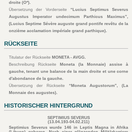
droite (O*).
Übersetzung der Vorderseite
“Lucius Septimus Severus
Augustus Imperator undecimum Parthicus Maximus”,
(Lucius Septime Sévère auguste grand pontife revêtu de la
onzième acclamation impériale grand parthique).
RÜCKSEITE
Titulatur der Rückseite
MONETA - AVGG.
Beschreibung Rückseite
Moneta (la Monnaie) assise à
gauche, tenant une balance de la main droite et une corne
d'abondance de la gauche.
Übersetzung der Rückseite
“Moneta Augustorum”, (La
Monnaie des augustes).
HISTORISCHER HINTERGRUND
SEPTIMIUS SEVERUS
(13.04.193-04.02.211)
Septimius Severus wurde 146 in Leptis Magna in Afrika
(Libyen) geboren. Nach einer glänzenden Militärkarriere