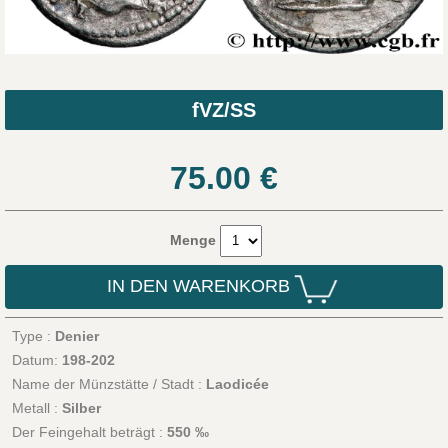
fVZ/SS
75.00
€
Menge
IN DEN WARENKORB
Type :
Denier
Datum:
198-202
Name der Münzstätte / Stadt :
Laodicée
Metall :
Silber
Der Feingehalt beträgt :
550 ‰