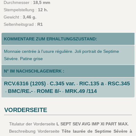
Durchmesser :
18,5 mm
Stempelstellung :
12 h.
Gewicht :
3,46 g.
Seltenheitsgrad :
R1
KOMMENTARE ZUM ERHALTUNGSZUSTAND:
Monnaie centrée à l’usure régulière. Joli portrait de Septime
Sévère. Patine grise
N° IM NACHSCHLAGEWERK :
RCV.6316 (120$)
C.345 var.
RIC.135 a
RSC.345
-
-
-
BMC/RE.-
ROME 8/-
MRK.49 /114
-
-
-
VORDERSEITE
Titulatur der Vorderseite
L SEPT SEV AVG IMP XI PART MAX.
Beschreibung Vorderseite
Tête laurée de Septime Sévère à