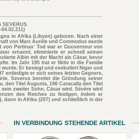
S SEVERUS
-04.02.211)
gna in Afrika (Libyen) geboren. Nach einer
rschaft von Marc Aurèle und Commodus wurde
t von Pertinax‘ Tod war er Gouverneur von
er ernannt, eliminierte er schnell seinen
iierte Albin mit der Macht als Cäsar, bevor
. Im Jahr 195 trat er fiktiv in die Familie
t wurde. Er besiegt und exekutiert Niger und
97 entledigte er sich seines letzten Gegners,
ärte. Severus bereitet die Gründung seiner
u, den Titel Augusta, 196 Caracalla den Titel
 sein zweiter Sohn, Cäsar wird. Sévère wird
renzen des Reiches zu festigen, indem er
, dann in Afrika (207) und schließlich in der
IN VERBINDUNG STEHENDE ARTIKEL