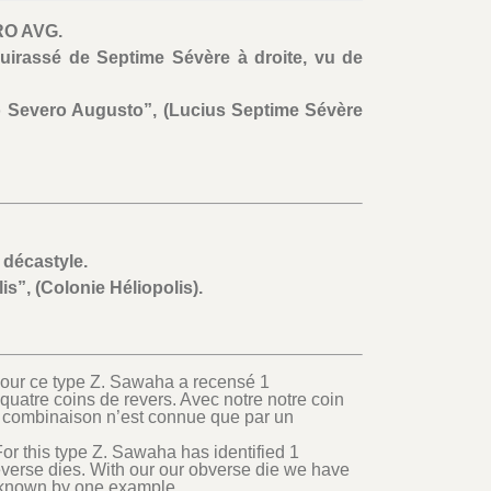
RO AVG.
cuirassé de Septime Sévère à droite, vu de
 Severo Augusto”, (Lucius Septime Sévère
 décastyle.
is”, (Colonie Héliopolis).
Pour ce type Z. Sawaha a recensé 1
quatre coins de revers. Avec notre notre coin
e combinaison n’est connue que par un
For this type Z. Sawaha has identified 1
everse dies. With our our obverse die we have
 known by one example