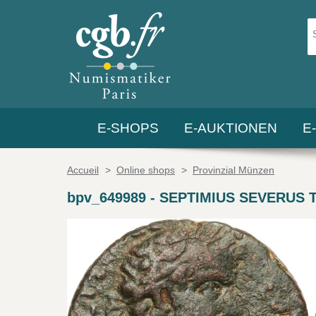
E-SHOPS
E-AUKTIONEN
E
Accueil
>
Online shops
>
Provinzial Münzen
bpv_649989
-
SEPTIMIUS SEVERUS Te