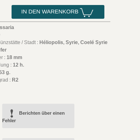
IN DEN WARENKORB
ssaria
9
nzstätte / Stadt :
Héliopolis, Syrie, Coelé Syrie
fer
r :
18 mm
lung :
12 h.
53 g.
grad :
R2
Berichten über einen
Fehler