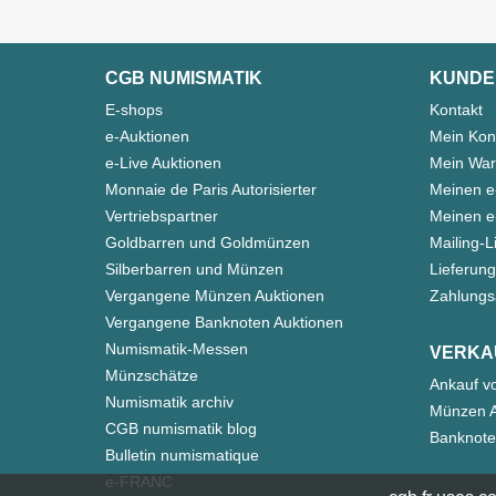
CGB NUMISMATIK
KUNDE
E-shops
Kontakt
e-Auktionen
Mein Kon
e-Live Auktionen
Mein War
Monnaie de Paris Autorisierter
Meinen e
Vertriebspartner
Meinen e-
Goldbarren und Goldmünzen
Mailing-L
Silberbarren und Münzen
Lieferung
Vergangene Münzen Auktionen
Zahlungs
Vergangene Banknoten Auktionen
Numismatik-Messen
VERKA
Münzschätze
Ankauf v
Numismatik archiv
Münzen A
CGB numismatik blog
Banknote
Bulletin numismatique
e-FRANC