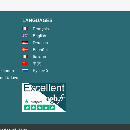
LANGUAGES
Français
English
Deutsch
Español
Italiano
n
中文
ktionen
Русский
net & Live