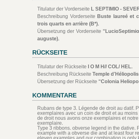
Titulatur der Vorderseite
L SEPTIMIO - SEVE
Beschreibung Vorderseite
Buste laureé et 
trois quarts en arrière (B*).
Übersetzung der Vorderseite
“LucioSeptimio
auguste).
RÜCKSEITE
Titulatur der Rückseite
I O M H// COL/ HEL.
Beschreibung Rückseite
Temple d’Héliopolis
Übersetzung der Rückseite
“Colonia Heliopol
KOMMENTARE
Rubans de type 3. Légende de droit au datif. 
exemplaires avec un coin de droit et au moins 
de droit nous avons onze exemplaires et notr
exemplaire.
Type 3 ribbons. obverse legend in the dative. 
example with a obverse die and at least four r
eleven examples and our combination is only