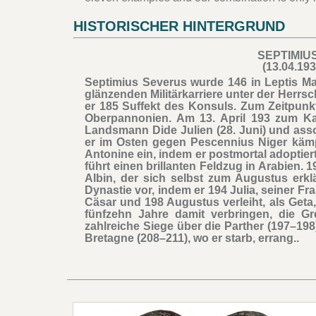
HISTORISCHER HINTERGRUND
SEPTIMIU
(13.04.193
Septimius Severus wurde 146 in Leptis Ma
glänzenden Militärkarriere unter der Her
er 185 Suffekt des Konsuls. Zum Zeitpunk
Oberpannonien. Am 13. April 193 zum Kais
Landsmann Dide Julien (28. Juni) und assoz
er im Osten gegen Pescennius Niger kämpfte
Antonine ein, indem er postmortal adoptier
führt einen brillanten Feldzug in Arabien. 1
Albin, der sich selbst zum Augustus erkl
Dynastie vor, indem er 194 Julia, seiner Fra
Cäsar und 198 Augustus verleiht, als Geta,
fünfzehn Jahre damit verbringen, die G
zahlreiche Siege über die Parther (197–198)
Bretagne (208–211), wo er starb, errang..