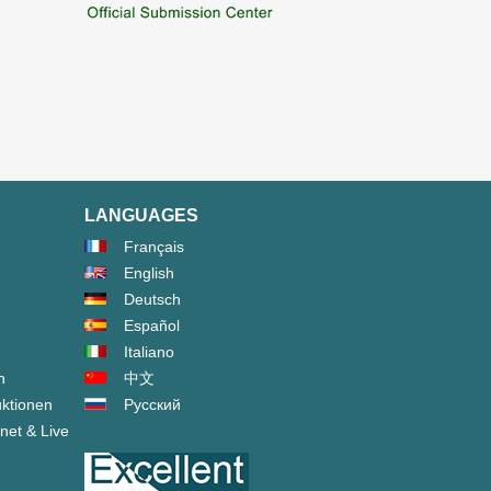
LANGUAGES
Français
English
Deutsch
Español
Italiano
n
中文
ktionen
Русский
net & Live