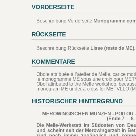
VORDERSEITE
Beschreibung Vorderseite
Monogramme compo
RÜCKSEITE
Beschreibung Rückseite
Lisse (reste de ME).
KOMMENTARE
Obole attribuée à l’atelier de Melle, car ce mo
le monogramme ME sous une croix pour METV
Obol attributed to the Melle workshop, because 
monogram ME under a cross for METVLLO (Me
HISTORISCHER HINTERGRUND
MEROWINGISCHEN MÜNZEN - POITOU - M
(Ende 7. – 8
Die Melle-Werkstatt im Südosten von Deux
und scheint seit der Merowingerzeit in Bet
sind noch immer zugänglich und können