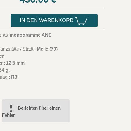
IN DEN WARENKORB
e au monogramme ANE
.
nzstätte / Stadt :
Melle (79)
er
r :
12,5 mm
54 g.
grad :
R3
Berichten über einen
Fehler