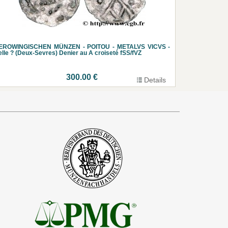
EROWINGISCHEN MÜNZEN - POITOU - METALVS VICVS -
lle ? (Deux-Sevres) Denier au A croiseté fSS/fVZ
300.00 €
Details