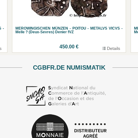
 -
MEROWINGISCHEN MÜNZEN - POITOU - METALVS VICVS -
M
Melle ? (Deux-Sevres) Denier fVZ
Me
450.00 €
s
Details
CGBFR.DE NUMISMATIK