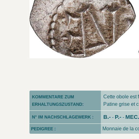
Cette obole est f
KOMMENTARE ZUM
Patine grise et
ERHALTUNGSZUSTAND:
B.-
P.-
MEC.
N° IM NACHSCHLAGEWERK :
-
-
Monnaie de la co
PEDIGREE :