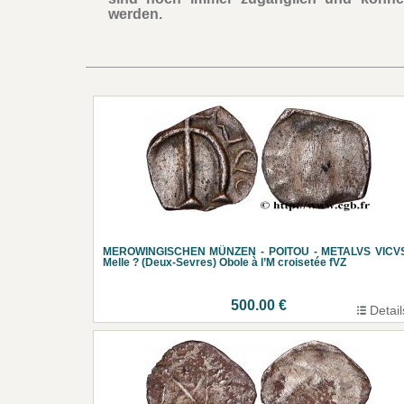
werden.
MEROWINGISCHEN MÜNZEN - POITOU - METALVS VICVS
Melle ? (Deux-Sevres) Obole à l’M croisetée fVZ
500.00 €
Detail