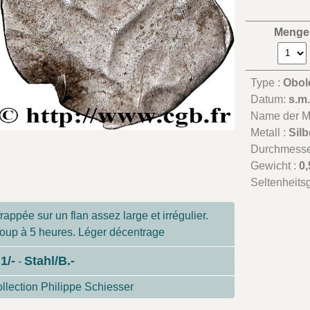
Menge
Type :
Obol
Datum:
s.m
Name der Mü
Metall :
Silb
Durchmesse
Gewicht :
0,
Seltenheits
rappée sur un flan assez large et irrégulier.
 coup à 5 heures. Léger décentrage
1/-
Stahl/B.-
-
llection Philippe Schiesser