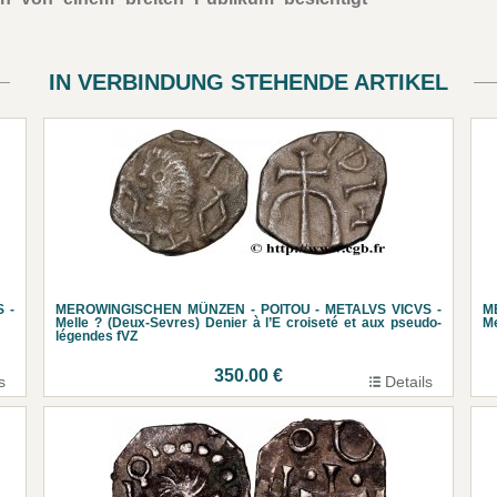
IN VERBINDUNG STEHENDE ARTIKEL
 -
MEROWINGISCHEN MÜNZEN - POITOU - METALVS VICVS -
M
Melle ? (Deux-Sevres) Denier à l’E croiseté et aux pseudo-
Me
légendes fVZ
350.00 €
s
Details