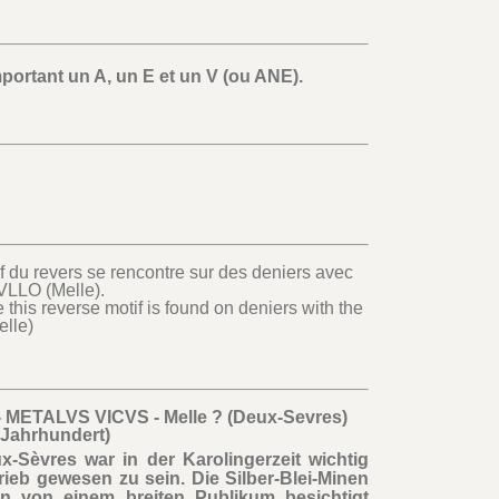
rtant un A, un E et un V (ou ANE).
tif du revers se rencontre sur des deniers avec
LLO (Melle).
this reverse motif is found on deniers with the
lle)
ETALVS VICVS - Melle ? (Deux-Sevres)
. Jahrhundert)
-Sèvres war in der Karolingerzeit wichtig
rieb gewesen zu sein. Die Silber-Blei-Minen
 von einem breiten Publikum besichtigt