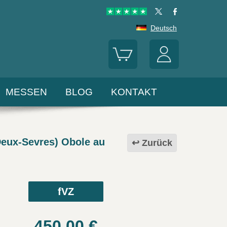
Deutsch
MESSEN
BLOG
KONTAKT
ux-Sevres) Obole au
Zurück
fVZ
450.00
€