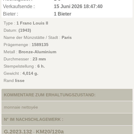
Verkaufsende :
15 Juni 2026 18:47:40
Bieter :
1 Bieter
Type :
1 Franc Louis II
Datum:
(1943)
Name der Münzstätte / Stadt :
Paris
Prägemenge :
1589135
Metall :
Bronze-Aluminium
Durchmesser :
23 mm
Stempelstellung :
6 h.
Gewicht :
4,014 g.
Rand
lisse
KOMMENTARE ZUM ERHALTUNGSZUSTAND:
monnaie nettoyée
N° IM NACHSCHLAGEWERK :
G.2023.132
KM20/120a
-