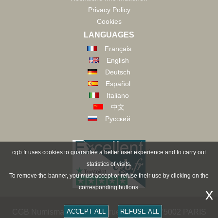
Privacy Policy
Cookies
LANGUAGES
Français
English
Deutsch
Español
Italiano
中文
Русский
cgb.fr uses cookies to guarantee a better user experience and to carry out
statistics of visits.
To remove the banner, you must accept or refuse their use by clicking on the
corresponding buttons.
x
ACCEPT ALL
REFUSE ALL
CGB Numismatik Paris - 36 rue Vivienne - 75002 PARIS