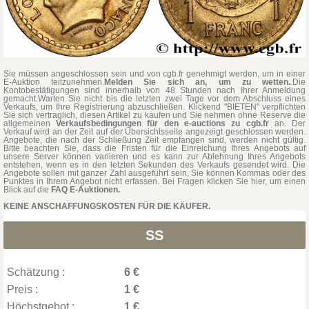
Sie müssen angeschlossen sein und von cgb.fr genehmigt werden, um in einer
E-Auktion teilzunehmen.
Melden Sie sich an, um zu wetten.
.Die
Kontobestätigungen sind innerhalb von 48 Stunden nach Ihrer Anmeldung
gemacht.Warten Sie nicht bis die letzten zwei Tage vor dem Abschluss eines
Verkaufs, um Ihre Registrierung abzuschließen. Klickend "BIETEN" verpflichten
Sie sich vertraglich, diesen Artikel zu kaufen und Sie nehmen ohne Reserve die
allgemeinen
Verkaufsbedingungen für den e-auctions zu cgb.fr
an. Der
Verkauf wird an der Zeit auf der Übersichtsseite angezeigt geschlossen werden.
Angebote, die nach der Schließung Zeit empfangen sind, werden nicht gültig.
Bitte beachten Sie, dass die Fristen für die Einreichung Ihres Angebots auf
unsere Server können variieren und es kann zur Ablehnung Ihres Angebots
entstehen, wenn es in den letzten Sekunden des Verkaufs gesendet wird. Die
Angebote sollen mit ganzer Zahl ausgeführt sein, Sie können Kommas oder des
Punktes in Ihrem Angebot nicht erfassen. Bei Fragen klicken Sie hier, um einen
Blick auf die
FAQ E-Auktionen.
KEINE ANSCHAFFUNGSKOSTEN FÜR DIE KÄUFER.
SS
Schätzung :
6 €
Preis :
1 €
Höchstgebot :
1 €