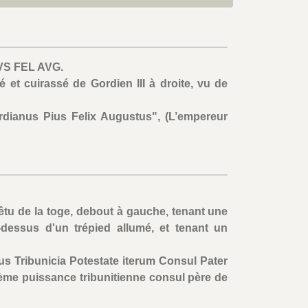
VS FEL AVG.
é et cuirassé de Gordien III à droite, vu de
rdianus Pius Felix Augustus", (L’empereur
êtu de la toge, debout à gauche, tenant une
u-dessus d'un trépied allumé, et tenant un
s Tribunicia Potestate iterum Consul Pater
ième puissance tribunitienne consul père de