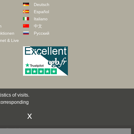
Deutsch
Español
Italiano
n
中文
ktionen
Русский
net & Live
tics of visits.
 corresponding
x
act@cgb.fr