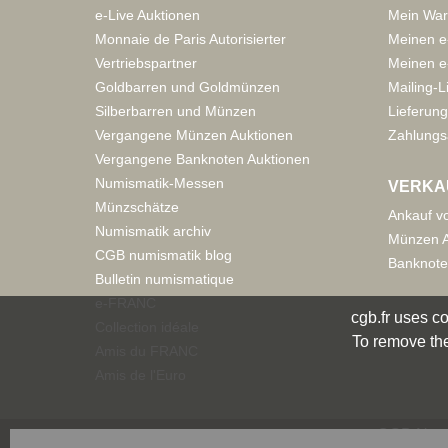
e-Live Auktionen
Mein War
Monnaie de Paris Autorisierter
Meinen e
Vertriebspartner
Meinen e-
Goldbarren und Goldmünzen
Mailing-L
Silberbarren und Münzen
Lieferung
Vergangene Münzen Auktionen
Zahlungs
Vergangene Banknoten Auktionen
Numismatik-Messen
VERKA
Münzschätze
Ankauf v
Numismatik archiv
Münzen A
CGB numismatik blog
Banknote
Bulletin numismatique
e-FRANC
cgb.fr uses co
Collection idéale
To remove the
Amis du FRANC
Amis de l'Euro
CGB Numi