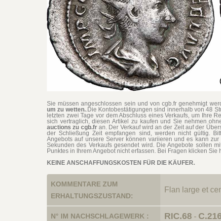
Sie müssen angeschlossen sein und von cgb.fr genehmigt werd
um zu wetten.
.Die Kontobestätigungen sind innerhalb von 48 S
letzten zwei Tage vor dem Abschluss eines Verkaufs, um Ihre Re
sich vertraglich, diesen Artikel zu kaufen und Sie nehmen o
auctions zu cgb.fr
an. Der Verkauf wird an der Zeit auf der Übe
der Schließung Zeit empfangen sind, werden nicht gültig. Bit
Angebots auf unsere Server können variieren und es kann zur 
Sekunden des Verkaufs gesendet wird. Die Angebote sollen mi
Punktes in Ihrem Angebot nicht erfassen. Bei Fragen klicken Sie h
KEINE ANSCHAFFUNGSKOSTEN FÜR DIE KÄUFER.
KOMMENTARE ZUM
Flan large et ce
ERHALTUNGSZUSTAND:
RIC.68
C.21
N° IM NACHSCHLAGEWERK :
-