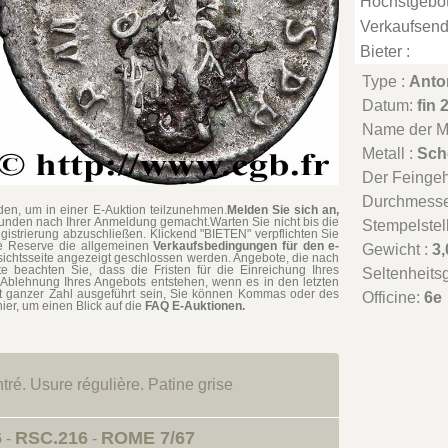
Höchstgebot
Verkaufsend
Bieter :
Type :
Anto
Datum:
fin 
Name der Mü
Metall :
Sch
Der Feingeha
Durchmesse
en, um in einer E-Auktion teilzunehmen.
Melden Sie sich an,
tunden nach Ihrer Anmeldung gemacht.Warten Sie nicht bis die
Stempelstel
gistrierung abzuschließen. Klickend "BIETEN" verpflichten Sie
hne Reserve die allgemeinen
Verkaufsbedingungen für den e-
Gewicht :
3,
rsichtsseite angezeigt geschlossen werden. Angebote, die nach
te beachten Sie, dass die Fristen für die Einreichung Ihres
Seltenheits
Ablehnung Ihres Angebots entstehen, wenn es in den letzten
t ganzer Zahl ausgeführt sein, Sie können Kommas oder des
Officine:
6e
ier, um einen Blick auf die
FAQ E-Auktionen.
ntré. Usure régulière. Patine grise
6
RSC.216
ROME 7/67
-
-