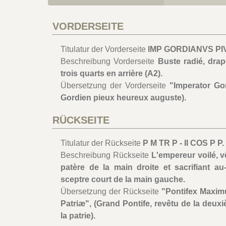
VORDERSEITE
Titulatur der Vorderseite
IMP GORDIANVS PI
Beschreibung Vorderseite
Buste radié, drap
trois quarts en arrière (A2).
Übersetzung der Vorderseite
"Imperator Go
Gordien pieux heureux auguste).
RÜCKSEITE
Titulatur der Rückseite
P M TR P - II COS P P.
Beschreibung Rückseite
L'empereur voilé, v
patère de la main droite et sacrifiant a
sceptre court de la main gauche.
Übersetzung der Rückseite
"Pontifex Maximu
Patriæ", (Grand Pontife, revêtu de la deux
la patrie).