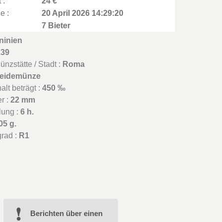
 :
24 €
e :
20 April 2026 14:29:20
7 Bieter
ninien
239
nzstätte / Stadt :
Roma
eidemünze
lt beträgt :
450 ‰
r :
22 mm
lung :
6 h.
05 g.
grad :
R1
Berichten über einen