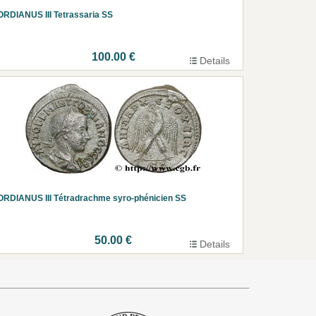
RDIANUS III Tetrassaria SS
100.00 €
Details
RDIANUS III Tétradrachme syro-phénicien SS
50.00 €
Details