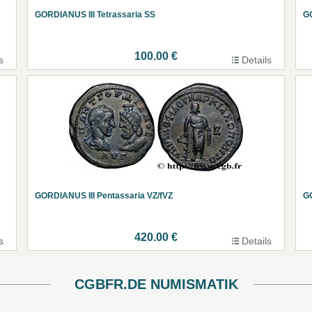
GORDIANUS III Tetrassaria SS
GO
100.00 €
s
Details
GORDIANUS III Pentassaria VZ/fVZ
GO
420.00 €
s
Details
CGBFR.DE NUMISMATIK