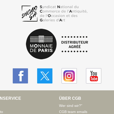
NSERVICE
ÜBER CGB
Wer sind wir?"
to
CGB team emails