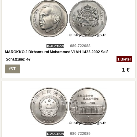
680-722088
E-AUCTION
MAROKKO 2 Dirhams roi Mohammed VI AH 1423 2002 Salé
Schätzung:
4
€
1 Bieter
fST
1 €
680-722089
E-AUCTION