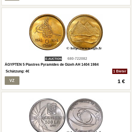
680-722082
E-AUCTION
ÄGYPTEN 5 Piastres Pyramides de Gizeh AH 1404 1984
Schätzung:
4
€
1 Bieter
VZ
1 €