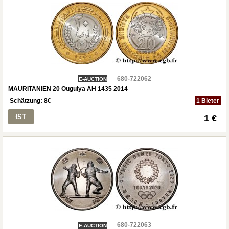
680-722062
E-AUCTION
MAURITANIEN 20 Ouguiya AH 1435 2014
Schätzung:
8
€
1 Bieter
fST
1 €
680-722063
E-AUCTION