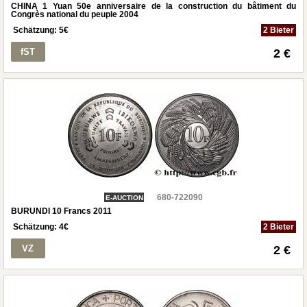
CHINA 1 Yuan 50e anniversaire de la construction du bâtiment du
Congrès national du peuple 2004
Schätzung:
5
€
2 Bieter
fST
2 €
680-722090
E-AUCTION
BURUNDI 10 Francs 2011
Schätzung:
4
€
2 Bieter
VZ
2 €