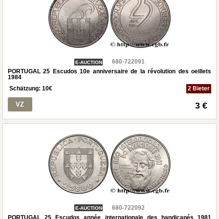
680-722091
E-AUCTION
PORTUGAL 25 Escudos 10e anniversaire de la révolution des oeillets
1984
Schätzung:
10
€
2 Bieter
VZ
3 €
680-722092
E-AUCTION
PORTUGAL 25 Escudos année internationale des handicapés 1981