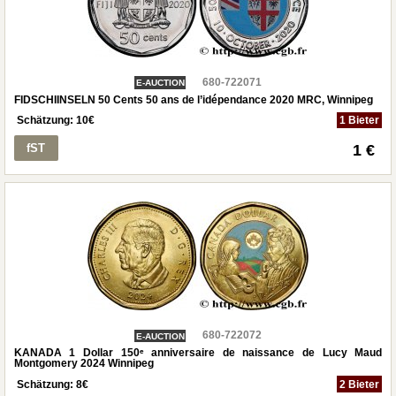
680-722071
E-AUCTION
FIDSCHIINSELN 50 Cents 50 ans de l’idépendance 2020 MRC, Winnipeg
Schätzung:
10
€
1 Bieter
fST
1 €
680-722072
E-AUCTION
KANADA 1 Dollar 150ᵉ anniversaire de naissance de Lucy Maud
Montgomery 2024 Winnipeg
Schätzung:
8
€
2 Bieter