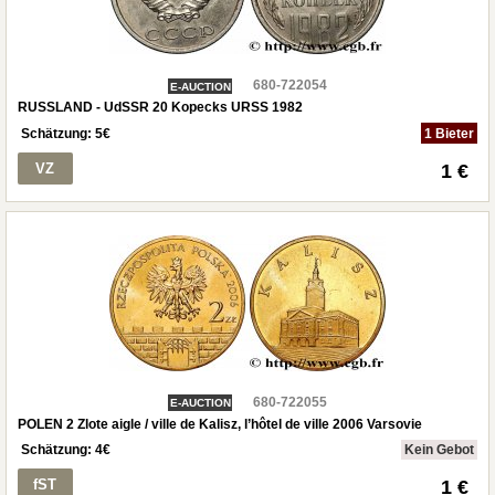
680-722054
E-AUCTION
RUSSLAND - UdSSR 20 Kopecks URSS 1982
Schätzung:
5
€
1 Bieter
VZ
1 €
680-722055
E-AUCTION
POLEN 2 Zlote aigle / ville de Kalisz, l’hôtel de ville 2006 Varsovie
Schätzung:
4
€
Kein Gebot
fST
1 €