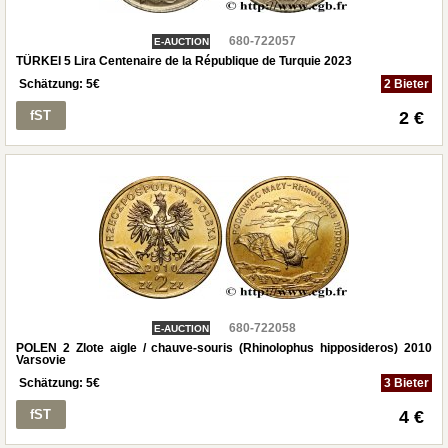
680-722057
E-AUCTION
TÜRKEI 5 Lira Centenaire de la République de Turquie 2023
Schätzung:
5
€
2 Bieter
fST
2 €
680-722058
E-AUCTION
POLEN 2 Zlote aigle / chauve-souris (Rhinolophus hipposideros) 2010
Varsovie
Schätzung:
5
€
3 Bieter
fST
4 €