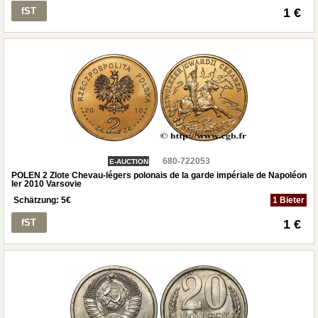
fST
1 €
680-722053
E-AUCTION
POLEN 2 Zlote Chevau-légers polonais de la garde impériale de Napoléon
Ier 2010 Varsovie
Schätzung:
5
€
1 Bieter
fST
1 €