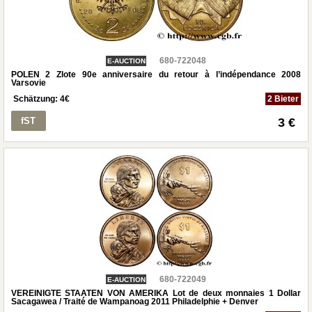
680-722048
E-AUCTION
POLEN 2 Zlote 90e anniversaire du retour à l’indépendance 2008
Varsovie
Schätzung:
4
€
2 Bieter
fST
3 €
680-722049
E-AUCTION
VEREINIGTE STAATEN VON AMERIKA Lot de deux monnaies 1 Dollar
Sacagawea / Traité de Wampanoag 2011 Philadelphie + Denver