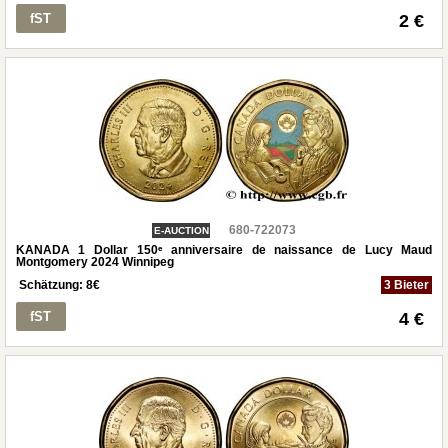
fST
2 €
680-722073
E-AUCTION
KANADA 1 Dollar 150ᵉ anniversaire de naissance de Lucy Maud
Montgomery 2024 Winnipeg
Schätzung:
8
€
3 Bieter
fST
4 €