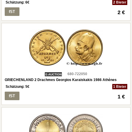
Schätzung:
6
€
2 Bieter
fST
2 €
680-722050
E-AUCTION
GRIECHENLAND 2 Drachmes Georgios Karaiskakis 1986 Athènes
Schätzung:
5
€
1 Bieter
fST
1 €