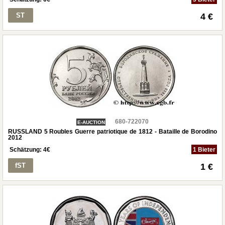
ST
4 €
680-722070
E-AUCTION
RUSSLAND 5 Roubles Guerre patriotique de 1812 - Bataille de Borodino
2012
Schätzung:
4
€
1 Bieter
fST
1 €