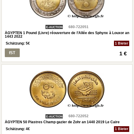
680-722051
E-AUCTION
ÄGYPTEN 1 Pound (Livre) réouverture de l’Allée des Sphynx à Louxor an
1443 2022
Schätzung:
5
€
1 Bieter
fST
1 €
680-722052
E-AUCTION
ÄGYPTEN 50 Piastres Champ gazier de Zohr an 1440 2019 Le Caire
Schätzung:
4
€
1 Bieter