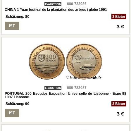
680-722086
E-AUCTION
CHINA 1 Yuan festival de la plantation des arbres / globe 1991
Schätzung:
8
€
3 Bieter
fST
3 €
680-722087
E-AUCTION
PORTUGAL 200 Escudos Exposition Universelle de Lisbonne - Expo 98
1997 Lisbonne
Schätzung:
9
€
3 Bieter
fST
3 €