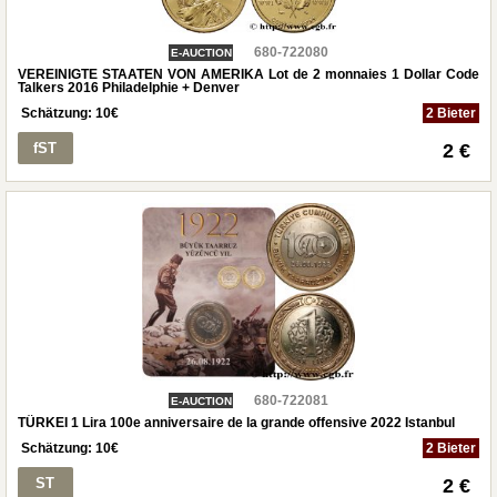
680-722080
E-AUCTION
VEREINIGTE STAATEN VON AMERIKA Lot de 2 monnaies 1 Dollar Code
Talkers 2016 Philadelphie + Denver
Schätzung:
10
€
2 Bieter
fST
2 €
680-722081
E-AUCTION
TÜRKEI 1 Lira 100e anniversaire de la grande offensive 2022 Istanbul
Schätzung:
10
€
2 Bieter
ST
2 €