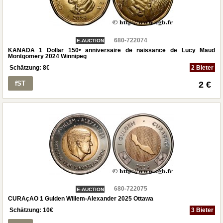
680-722074
E-AUCTION
KANADA 1 Dollar 150ᵉ anniversaire de naissance de Lucy Maud
Montgomery 2024 Winnipeg
Schätzung:
8
€
2 Bieter
fST
2 €
680-722075
E-AUCTION
CURAçAO 1 Gulden Willem-Alexander 2025 Ottawa
Schätzung:
10
€
3 Bieter