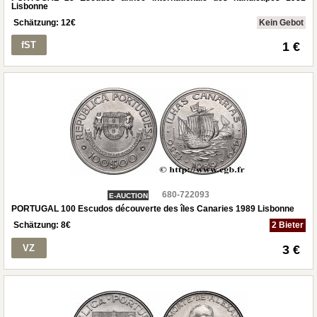
Lisbonne
Schätzung:
12
€
Kein Gebot
fST
1 €
680-722093
E-AUCTION
PORTUGAL 100 Escudos découverte des îles Canaries 1989 Lisbonne
Schätzung:
8
€
2 Bieter
VZ
3 €