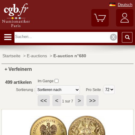
Deutsch
Startseite
>
E-auctions
>
E-auction n°680
+ Verfeinern
Im Gange
499 artikelen
Sortierung :
Pro Seite :
<<
<
>
>>
1 sur 7