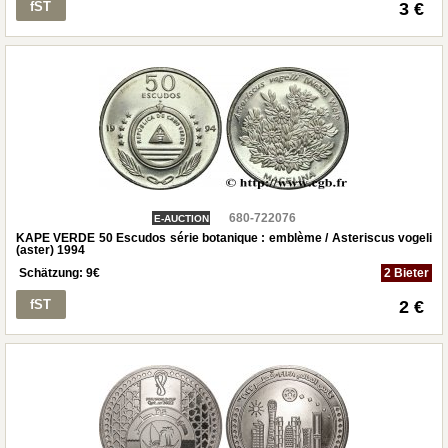
fST
3 €
680-722076
E-AUCTION
KAPE VERDE 50 Escudos série botanique : emblème / Asteriscus vogeli
(aster) 1994
Schätzung:
9
€
2 Bieter
fST
2 €