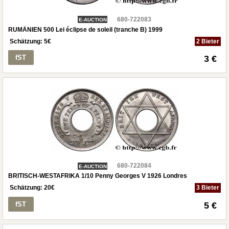
680-722083
E-AUCTION
RUMÄNIEN 500 Lei éclipse de soleil (tranche B) 1999
Schätzung:
5
€
2 Bieter
fST
3 €
680-722084
E-AUCTION
BRITISCH-WESTAFRIKA 1/10 Penny Georges V 1926 Londres
Schätzung:
20
€
3 Bieter
fST
5 €