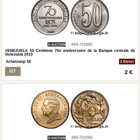
680-722065
E-AUCTION
VENEZUELA 50 Centimos 70e anniversaire de la Banque centrale du
Venezuela 2010
Schätzung:
5
€
2 Bieter
fST
2 €
680-722066
E-AUCTION