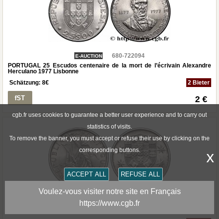
680-722094
E-AUCTION
PORTUGAL 25 Escudos centenaire de la mort de l’écrivain Alexandre
Herculano 1977 Lisbonne
Schätzung:
8
€
2 Bieter
fST
2 €
cgb.fr uses cookies to guarantee a better user experience and to carry out
statistics of visits.
To remove the banner, you must accept or refuse their use by clicking on the
corresponding buttons.
x
ACCEPT ALL
REFUSE ALL
Voulez-vous visiter notre site en Français
680-722095
https://www.cgb.fr
E-AUCTION
PORTUGAL 5 Escudos 1984 Lisbonne