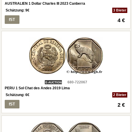
AUSTRALIEN 1 Dollar Charles III 2023 Canberra
Schätzung:
9
€
3 Bieter
fST
4 €
680-722067
E-AUCTION
PERU 1 Sol Chat des Andes 2019 Lima
Schätzung:
6
€
2 Bieter
fST
2 €