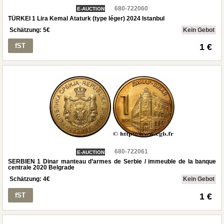
680-722060
E-AUCTION
TÜRKEI 1 Lira Kemal Ataturk (type léger) 2024 Istanbul
Schätzung:
5
€
Kein Gebot
fST
1 €
680-722061
E-AUCTION
SERBIEN 1 Dinar manteau d’armes de Serbie / immeuble de la banque
centrale 2020 Belgrade
Schätzung:
4
€
Kein Gebot
fST
1 €