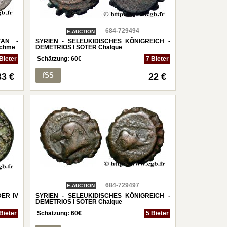
684-729494
E-AUCTION
TAN -
SYRIEN - SELEUKIDISCHES KÖNIGREICH -
chme
DEMETRIOS I SOTER Chalque
Bieter
Schätzung:
60
€
7 Bieter
33 €
fSS
22 €
684-729497
E-AUCTION
ER IV
SYRIEN - SELEUKIDISCHES KÖNIGREICH -
DEMETRIOS I SOTER Chalque
Bieter
Schätzung:
60
€
5 Bieter