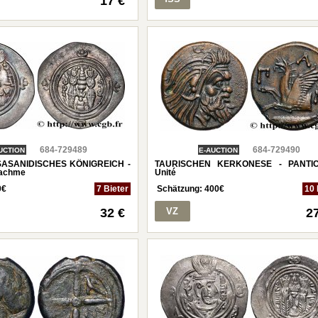
17 €
684-729489
684-729490
UCTION
E-AUCTION
SASANIDISCHES KÖNIGREICH -
TAURISCHEN KERKONESE - PANTI
rachme
Unité
0
€
7 Bieter
Schätzung:
400
€
10 
32 €
VZ
2