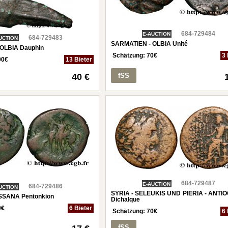
684-729484
E-AUCTION
684-729483
UCTION
SARMATIEN - OLBIA Unité
OLBIA Dauphin
Schätzung:
70
€
3 
00
€
13 Bieter
fSS
40 €
684-729487
E-AUCTION
684-729486
UCTION
SYRIA - SELEUKIS UND PIERIA - ANTI
ESSANA Pentonkion
Dichalque
0
€
6 Bieter
Schätzung:
70
€
6 
fSS