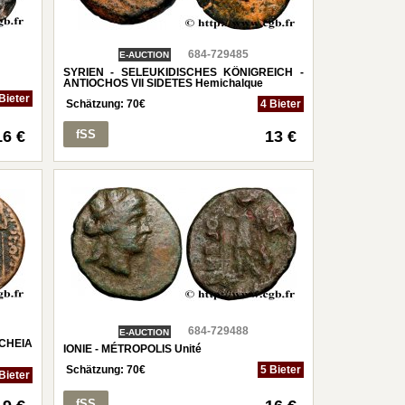
684-729485
E-AUCTION
SYRIEN - SELEUKIDISCHES KÖNIGREICH -
ANTIOCHOS VII SIDETES Hemichalque
Bieter
Schätzung:
70
€
4 Bieter
16 €
fSS
13 €
684-729488
E-AUCTION
OCHEIA
IONIE - MÉTROPOLIS Unité
Schätzung:
70
€
5 Bieter
Bieter
fSS