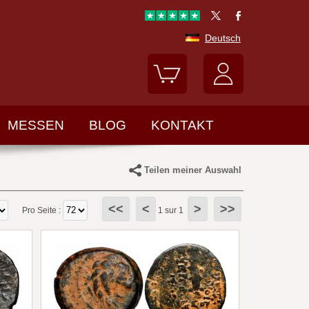
Deutsch
MESSEN
BLOG
KONTAKT
Teilen meiner Auswahl
<<
<
>
>>
Pro Seite :
1 sur 1