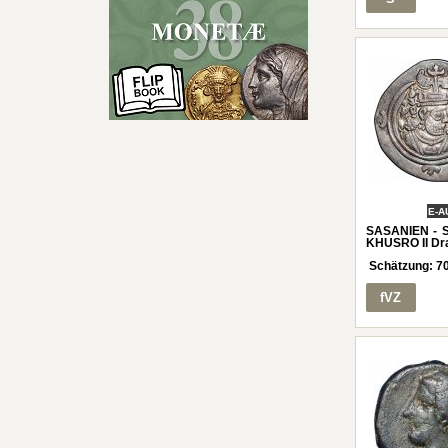
E-A
SASANIEN - 
KHUSRO II D
Schätzung:
7
fVZ