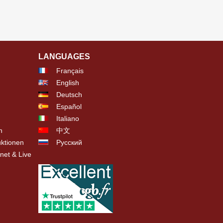
LANGUAGES
Français
English
Deutsch
Español
Italiano
n
中文
ktionen
Русский
net & Live