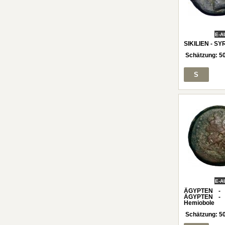
E-A
SIKILIEN - SY
Schätzung:
5
S
E-A
ÄGYPTEN - 
ÄGYPTEN - 
Hemiobole
Schätzung:
5