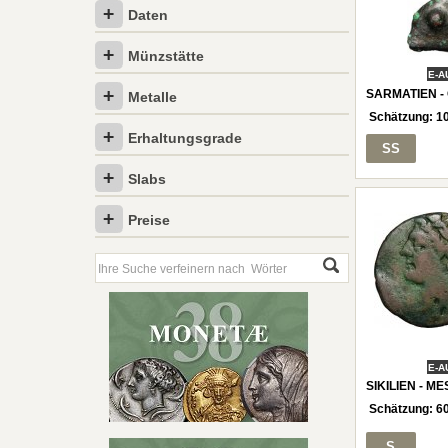
Daten
Münzstätte
E-A
SARMATIEN - 
Metalle
Schätzung:
1
Erhaltungsgrade
SS
Slabs
Preise
E-A
SIKILIEN - M
Schätzung:
6
S