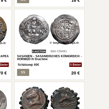
9 €
16 €
684-729491
E-AUCTION
CAPEA
SASANIEN - SASANIDISCHES KÖNIGREICH -
HORMIZD IV Drachme
Bieter
Schätzung:
60
€
5 Bieter
70 €
SS
20 €