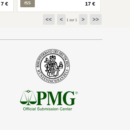
7 €
fSS
17 €
<<
<
>
>>
1 sur 1