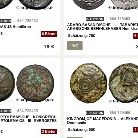
684-729493
E-AUCTION
684-729492
UCTION
ARABO-SASANIDISCHE - TABARIS
RAKUS Hemilitron
ARABISCHE BEFEHLSHABER Hemidra
0
€
6 Bieter
Schätzung:
75
€
6 
19 €
fVZ
684-729495
UCTION
684-729496
E-AUCTION
PTOLEMÄISCHE KÖNIGREICH
KINGDOM OF MACEDONIA - ALEXAND
PTOLEMAIOS III EVERGETES
Demi-unité
Schätzung:
60
€
4 
0
€
3 Bieter