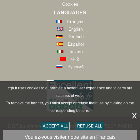
Cookies
LANGUAGES
Français
English
Deutsch
Español
Italiano
中文
Русский
cgb.fr uses cookies to guarantee a better user experience and to carry out
statistics of visits.
To remove the banner, you must accept or refuse their use by clicking on the
corresponding buttons.
x
CGB Numismatik Paris - 36 rue Vivienne - 75002 PARIS
ACCEPT ALL
REFUSE ALL
FRANCE -
contact@cgb.fr
Voulez-vous visiter notre site en Français