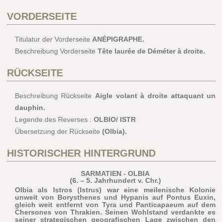
VORDERSEITE
Titulatur der Vorderseite
ANÉPIGRAPHE.
Beschreibung Vorderseite
Tête laurée de Déméter à droite.
RÜCKSEITE
Beschreibung Rückseite
Aigle volant à droite attaquant un
dauphin.
Legende des Reverses :
OLBIO/ ISTR
Übersetzung der Rückseite
(Olbia).
HISTORISCHER HINTERGRUND
SARMATIEN - OLBIA
(6. – 5. Jahrhundert v. Chr.)
Olbia als Istros (Istrus) war eine meilenische Kolonie
unweit von Borysthenes und Hypanis auf Pontus Euxin,
gleich weit entfernt von Tyra und Panticapaeum auf dem
Chersones von Thrakien. Seinen Wohlstand verdankte es
seiner strategischen geografischen Lage zwischen den