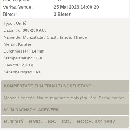
Verkaufsende :
25 Mai 2026 14:00:20
Bieter :
3 Bieter
Type :
Unité
Datum:
c. 300-200 AC.
Name der Münzstätte / Stadt :
Istros, Thrace
Metall :
Kupfer
Durchmesser :
14 mm
Stempelstellung :
6 h.
Gewicht :
2,20 g.
Seltenheitsgrad :
R1
KOMMENTARE ZUM ERHALTUNGSZUSTAND:
Monnaie centrée. Usure importante mais régulière. Patine marron
N° IM NACHSCHLAGEWERK :
B. traité-
BMC.-
SB.-
GC.-
HGCS. 3/2-1897
-
-
-
-