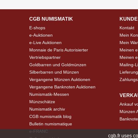
CGB NUMISMATIK
KUNDE
E-shops
Kontakt
e-Auktionen
Mein Kon
e-Live Auktionen
Mein War
Monnaie de Paris Autorisierter
Meinen e
Vertriebspartner
Meinen e-
Goldbarren und Goldmünzen
Mailing-L
Silberbarren und Münzen
Lieferung
Vergangene Münzen Auktionen
Zahlungs
Vergangene Banknoten Auktionen
Numismatik-Messen
VERKA
Münzschätze
Ankauf v
Numismatik archiv
Münzen A
CGB numismatik blog
Banknote
Bulletin numismatique
e-FRANC
cgb.fr uses co