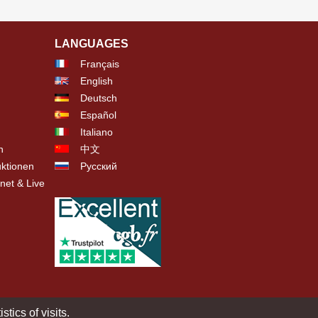
LANGUAGES
Français
English
Deutsch
Español
Italiano
n
中文
ktionen
Русский
net & Live
tics of visits.