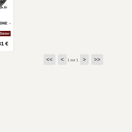
GNE -
Bieter
81 €
<<
<
>
>>
1 sur 1