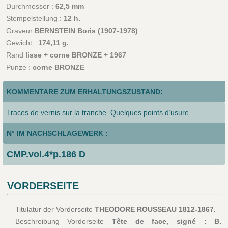
Durchmesser :
62,5 mm
Stempelstellung :
12 h.
Graveur
BERNSTEIN Boris (1907-1978)
Gewicht :
174,11 g.
Rand
lisse + corne BRONZE + 1967
Punze :
corne BRONZE
KOMMENTARE ZUM ERHALTUNGSZUSTAND:
Traces de vernis sur la tranche. Quelques points d’usure
N° IM NACHSCHLAGEWERK :
CMP.vol.4*p.186 D
VORDERSEITE
Titulatur der Vorderseite
THEODORE ROUSSEAU 1812-1867.
Beschreibung Vorderseite
Tête de face, signé : B.