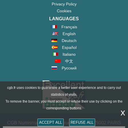
Privacy Policy
Cookies
LANGUAGES
Français
English
Deutsch
Español
Italiano
中文
Русский
cgb.fr uses cookies to guarantee a better user experience and to carry out
statistics of visits.
To remove the banner, you must accept or refuse their use by clicking on the
corresponding buttons.
x
CGB Numismatik Paris - 36 rue Vivienne - 75002 PARIS
ACCEPT ALL
REFUSE ALL