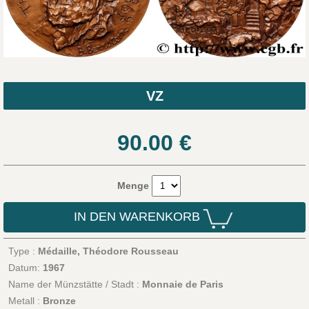
VZ
90.00
€
Menge
IN DEN WARENKORB
Type :
Médaille, Théodore Rousseau
Datum:
1967
Name der Münzstätte / Stadt :
Monnaie de Paris
Metall :
Bronze