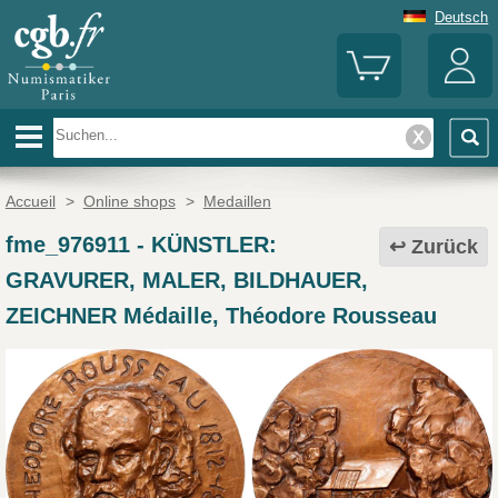
Deutsch
Accueil
>
Online shops
>
Medaillen
fme_976911
-
KÜNSTLER:
Zurück
GRAVURER, MALER, BILDHAUER,
ZEICHNER Médaille, Théodore Rousseau