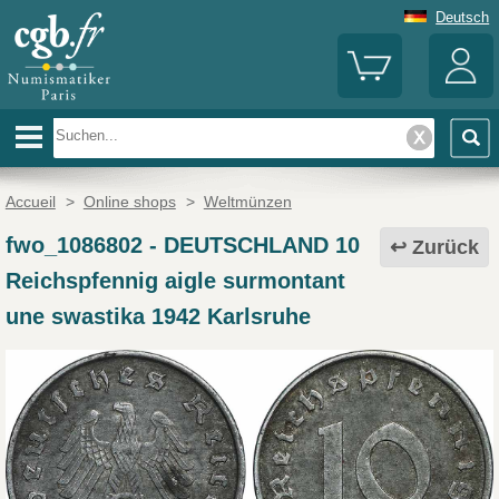
Deutsch
Accueil
>
Online shops
>
Weltmünzen
fwo_1086802
-
DEUTSCHLAND 10
Zurück
Reichspfennig aigle surmontant
une swastika 1942 Karlsruhe