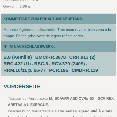
Gewicht :
3,86 g.
KOMMENTARE ZUM ERHALTUNGSZUSTAND:
Monnaie légèrement décentrée. Très beau revers, bien venu à la
frappe. Patine grise avec de légers reflets dorés
N° IM NACHSCHLAGEWERK :
B.8 (Aemilia)
BMC/RR.3878
CRR.913 (2)
-
-
-
RRC.422 /1b
RSC.8
RCV.379 (240$)
-
-
-
RRM.10/11 p. 66-77
PCR.195
CMDRR.119
-
-
VORDERSEITE
Titulatur der Vorderseite
M. SCAVR// AED CVR// EX - SC// REX
ARETAS À L'EXERGUE.
Beschreibung Vorderseite
Le Roi Aretas agenouillé à droite,