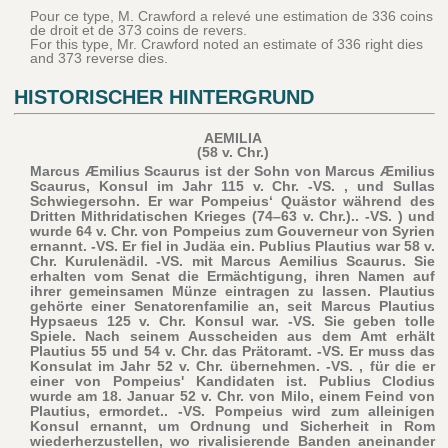
Pour ce type, M. Crawford a relevé une estimation de 336 coins
de droit et de 373 coins de revers.
For this type, Mr. Crawford noted an estimate of 336 right dies
and 373 reverse dies.
HISTORISCHER HINTERGRUND
AEMILIA
(58 v. Chr.)
Marcus Æmilius Scaurus ist der Sohn von Marcus Æmilius
Scaurus, Konsul im Jahr 115 v. Chr. -VS. , und Sullas
Schwiegersohn. Er war Pompeius‘ Quästor während des
Dritten Mithridatischen Krieges (74–63 v. Chr.).. -VS. ) und
wurde 64 v. Chr. von Pompeius zum Gouverneur von Syrien
ernannt. -VS. Er fiel in Judäa ein. Publius Plautius war 58 v.
Chr. Kurulenädil. -VS. mit Marcus Aemilius Scaurus. Sie
erhalten vom Senat die Ermächtigung, ihren Namen auf
ihrer gemeinsamen Münze eintragen zu lassen. Plautius
gehörte einer Senatorenfamilie an, seit Marcus Plautius
Hypsaeus 125 v. Chr. Konsul war. -VS. Sie geben tolle
Spiele. Nach seinem Ausscheiden aus dem Amt erhält
Plautius 55 und 54 v. Chr. das Prätoramt. -VS. Er muss das
Konsulat im Jahr 52 v. Chr. übernehmen. -VS. , für die er
einer von Pompeius' Kandidaten ist. Publius Clodius
wurde am 18. Januar 52 v. Chr. von Milo, einem Feind von
Plautius, ermordet.. -VS. Pompeius wird zum alleinigen
Konsul ernannt, um Ordnung und Sicherheit in Rom
wiederherzustellen, wo rivalisierende Banden aneinander