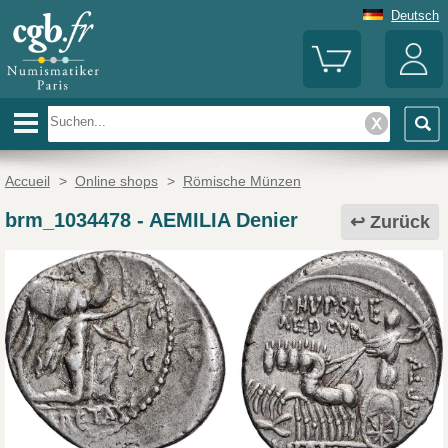
Deutsch
Accueil
>
Online shops
>
Römische Münzen
brm_1034478
-
AEMILIA Denier
Zurück