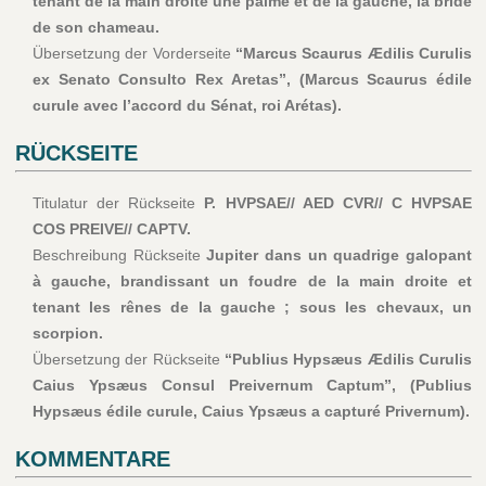
tenant de la main droite une palme et de la gauche, la bride
de son chameau.
Übersetzung der Vorderseite
“Marcus Scaurus Ædilis Curulis
ex Senato Consulto Rex Aretas”, (Marcus Scaurus édile
curule avec l’accord du Sénat, roi Arétas).
RÜCKSEITE
Titulatur der Rückseite
P. HVPSAE// AED CVR// C HVPSAE
COS PREIVE// CAPTV.
Beschreibung Rückseite
Jupiter dans un quadrige galopant
à gauche, brandissant un foudre de la main droite et
tenant les rênes de la gauche ; sous les chevaux, un
scorpion.
Übersetzung der Rückseite
“Publius Hypsæus Ædilis Curulis
Caius Ypsæus Consul Preivernum Captum”, (Publius
Hypsæus édile curule, Caius Ypsæus a capturé Privernum).
KOMMENTARE