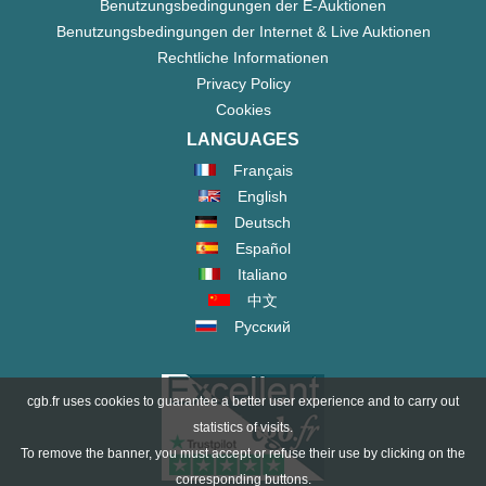
Benutzungsbedingungen der E-Auktionen
Benutzungsbedingungen der Internet & Live Auktionen
Rechtliche Informationen
Privacy Policy
Cookies
LANGUAGES
Français
English
Deutsch
Español
Italiano
中文
Русский
cgb.fr uses cookies to guarantee a better user experience and to carry out
statistics of visits.
To remove the banner, you must accept or refuse their use by clicking on the
corresponding buttons.