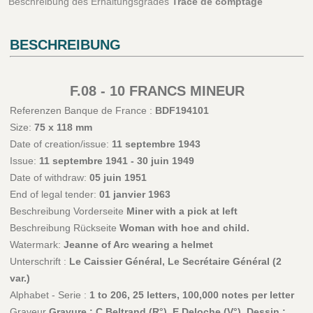
Beschreibung des Erhaltungsgrades
Trace de comptage
BESCHREIBUNG
F.08 - 10 FRANCS MINEUR
Referenzen Banque de France :
BDF194101
Size:
75 x 118 mm
Date of creation/issue:
11 septembre 1943
Issue:
11 septembre 1941 - 30 juin 1949
Date of withdraw:
05 juin 1951
End of legal tender:
01 janvier 1963
Beschreibung Vorderseite
Miner with a pick at left
Beschreibung Rückseite
Woman with hoe and child.
Watermark:
Jeanne of Arc wearing a helmet
Unterschrift :
Le Caissier Général, Le Secrétaire Général (2
var.)
Alphabet - Serie :
1 to 206, 25 letters, 100,000 notes per letter
Graveur
Gravure : C.Beltrand (R°), E.Deloche (V°). Dessin :