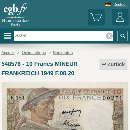
Deutsch
Accueil
>
Online shops
>
Banknoten
548576
-
10 Francs MINEUR
Zurück
FRANKREICH 1949 F.08.20