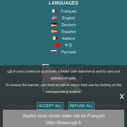
LANGUAGES
Français
English
Deutsch
Español
Italiano
中文
Русский
cgb.fr uses cookies to guarantee a better user experience and to carry out
statistics of visits.
To remove the banner, you must accept or refuse their use by clicking on the
corresponding buttons.
x
ACCEPT ALL
REFUSE ALL
CGB Numismatik Paris - 36 rue Vivienne - 75002 PARIS
FRANCE -
contact@cgb.fr
Voulez-vous visiter notre site en Français
https://www.cgb.fr
Copyright @1997-2025 - All Rights Reserved