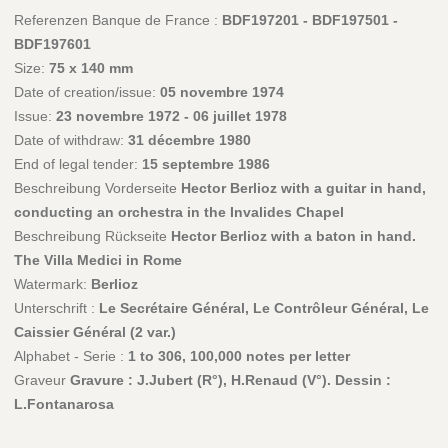
Referenzen Banque de France :
BDF197201 - BDF197501 -
BDF197601
Size:
75 x 140 mm
Date of creation/issue:
05 novembre 1974
Issue:
23 novembre 1972 - 06 juillet 1978
Date of withdraw:
31 décembre 1980
End of legal tender:
15 septembre 1986
Beschreibung Vorderseite
Hector Berlioz with a guitar in hand,
conducting an orchestra in the Invalides Chapel
Beschreibung Rückseite
Hector Berlioz with a baton in hand.
The Villa Medici in Rome
Watermark:
Berlioz
Unterschrift :
Le Secrétaire Général, Le Contrôleur Général, Le
Caissier Général (2 var.)
Alphabet - Serie :
1 to 306, 100,000 notes per letter
Graveur
Gravure : J.Jubert (R°), H.Renaud (V°). Dessin :
L.Fontanarosa