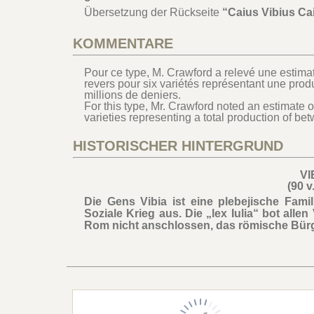
Übersetzung der Rückseite
“Caius Vibius Caii
KOMMENTARE
Pour ce type, M. Crawford a relevé une estimat
revers pour six variétés représentant une prod
millions de deniers.
For this type, Mr. Crawford noted an estimate o
varieties representing a total production of be
HISTORISCHER HINTERGRUND
VI
(90 v
Die Gens Vibia ist eine plebejische Fami
Soziale Krieg aus. Die „lex Iulia“ bot all
Rom nicht anschlossen, das römische Bürg