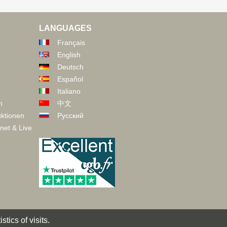
LANGUAGES
Français
English
Deutsch
Español
Italiano
n
中文
ktionen
Русский
net & Live
tics of visits.