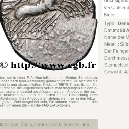
Höchstgebot
Verkaufsend
Bieter :
Type :
Deni
Datum:
90 
Name der Mü
Metall :
Silb
Der Feingeha
Durchmesse
Stempelstel
Gewicht :
4,
en, um in einer E-Auktion teilzunehmen.
Melden Sie sich an,
tunden nach Ihrer Anmeldung gemacht.Warten Sie nicht bis die
gistrierung abzuschließen. Klickend "BIETEN" verpflichten Sie
hne Reserve die allgemeinen
Verkaufsbedingungen für den e-
rsichtsseite angezeigt geschlossen werden. Angebote, die nach
te beachten Sie, dass die Fristen für die Einreichung Ihres
Ablehnung Ihres Angebots entstehen, wenn es in den letzten
t ganzer Zahl ausgeführt sein, Sie können Kommas oder des
ier, um einen Blick auf die
FAQ E-Auktionen.
lan court, épais, centré. Des faiblesses. Joli