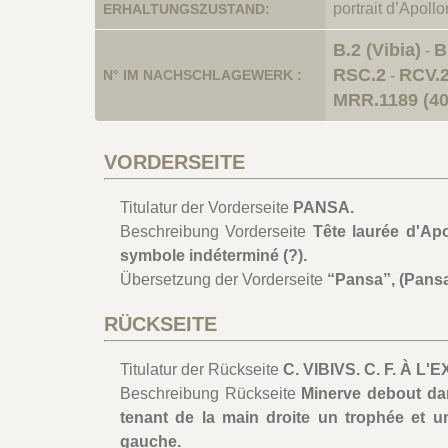
portrait d’Apollo
ERHALTUNGSZUSTAND:
B.2 (Vibia)
B
-
RSC.2
RCV.2
N° IM NACHSCHLAGEWERK :
-
MRR.1189 (40
VORDERSEITE
Titulatur der Vorderseite
PANSA.
Beschreibung Vorderseite
Tête laurée d'Apo
symbole indéterminé (?).
Übersetzung der Vorderseite
“Pansa”, (Pansa
RÜCKSEITE
Titulatur der Rückseite
C. VIBIVS. C. F. À L
Beschreibung Rückseite
Minerve debout dan
tenant de la main droite un trophée et u
gauche.