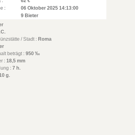
 :
62 €
e :
06 Oktober 2025 14:13:00
9 Bieter
er
AC.
nzstätte / Stadt :
Roma
er
lt beträgt :
950 ‰
r :
18,5 mm
lung :
7 h.
10 g.