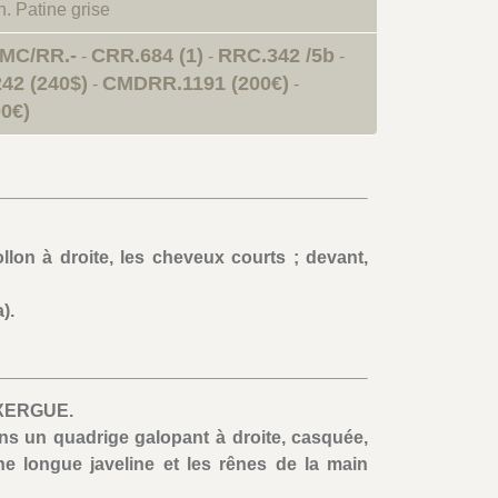
n. Patine grise
MC/RR.-
CRR.684 (1)
RRC.342 /5b
-
-
-
42 (240$)
CMDRR.1191 (200€)
-
-
0€)
llon à droite, les cheveux courts ; devant,
).
'EXERGUE.
s un quadrige galopant à droite, casquée,
ne longue javeline et les rênes de la main