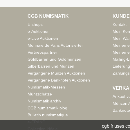
CGB NUMISMATIK
KUNDE
E-shops
Kontakt
e-Auktionen
Mein Kon
e-Live Auktionen
Mein War
Monnaie de Paris Autorisierter
Meinen e
Vertriebspartner
Meinen e-
Goldbarren und Goldmünzen
Mailing-L
Silberbarren und Münzen
Lieferung
Vergangene Münzen Auktionen
Zahlungs
Vergangene Banknoten Auktionen
Numismatik-Messen
VERKA
Münzschätze
Ankauf v
Numismatik archiv
Münzen A
CGB numismatik blog
Banknote
Bulletin numismatique
e-FRANC
cgb.fr uses co
Collection idéale