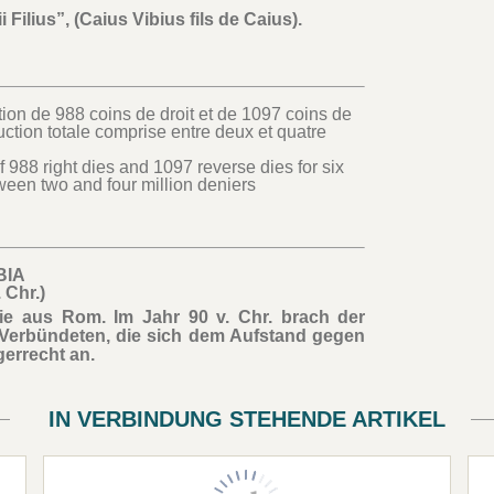
 Filius”, (Caius Vibius fils de Caius).
ion de 988 coins de droit et de 1097 coins de
uction totale comprise entre deux et quatre
f 988 right dies and 1097 reverse dies for six
tween two and four million deniers
BIA
. Chr.)
lie aus Rom. Im Jahr 90 v. Chr. brach der
en Verbündeten, die sich dem Aufstand gegen
errecht an.
IN VERBINDUNG STEHENDE ARTIKEL