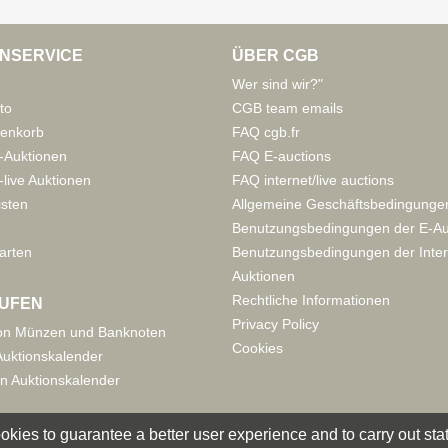
NSERVICE
ÜBER CGB
Wer sind wir?"
to
CGB team emails
enkorb
FAQ cgb.fr
-Auktionen
FAQ E-auctions
live Auktionen
FAQ internet/live auctions
isten
Allgemeine Geschäftsbedingunge
Benutzungsbedingungen der E-Au
arten
Benutzungsbedingungen der Inter
Auktionen
Rechtliche Informationen
UFEN
Privacy Policy
on Münzen und Banknoten
Cookies
uktionskalender
n Auktionskalender
okies to guarantee a better user experience and to carry out statis