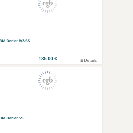
BIA Denier fVZ/SS
135.00 €
Details
BIA Denier SS