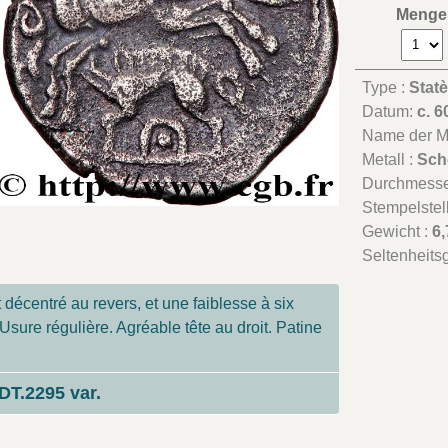
Menge
Type :
Statè
Datum:
c. 6
Name der Mü
Metall :
Sch
Durchmesse
Stempelstel
Gewicht :
6,
Seltenheits
décentré au revers, et une faiblesse à six
 Usure régulière. Agréable tête au droit. Patine
DT.2295 var.