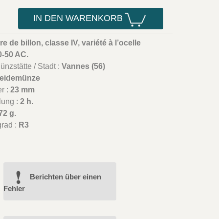
IN DEN WARENKORB
re de billon, classe IV, variété à l’ocelle
0-50 AC.
nzstätte / Stadt :
Vannes (56)
eidemünze
r :
23 mm
lung :
2 h.
72 g.
grad :
R3
Berichten über einen
Fehler