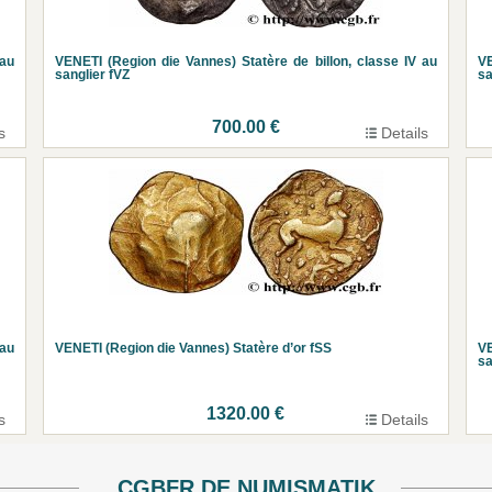
 au
VENETI (Region die Vannes) Statère de billon, classe IV au
VE
sanglier fVZ
sa
700.00 €
s
Details
au
VENETI (Region die Vannes) Statère d’or fSS
VE
sa
1320.00 €
s
Details
CGBFR.DE NUMISMATIK