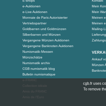
E-shops
Kontakt
e-Auktionen
Mein Kon
e-Live Auktionen
Mein War
Monnaie de Paris Autorisierter
Meinen e
Vertriebspartner
Meinen e-
Goldbarren und Goldmünzen
Mailing-L
Silberbarren und Münzen
Lieferung
Vergangene Münzen Auktionen
Zahlungs
Vergangene Banknoten Auktionen
Numismatik-Messen
VERKA
Münzschätze
Ankauf v
Numismatik archiv
Münzen A
CGB numismatik blog
Banknote
Bulletin numismatique
e-FRANC
cgb.fr uses co
Collection idéale
To remove the
Amis du FRANC
Amis de l'Euro