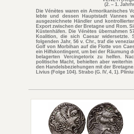
(2. – 1. Jahrh
Die Vénètes waren ein Armorikanisches V
lebte und dessen Hauptstadt Vannes w
ausgezeichnete Händler und kontrolliert
Export zwischen der Bretagne und Rom. Sie 
Küstenhäfen. Die Vénètes übernahmen 57
Koalition, die sich Caesar widersetzte
folgenden Jahr, 56 v. Chr., traf die venez
Golf von Morbihan auf die Flotte von Caes
ein Hilfskontingent, um bei der Räumung d
belagerten Vercingetorix zu helfen. N
politische Macht, behielten aber weiterhin
den Handelsbeziehungen mit der Bretagne. Caesa
Livius (Folge 104). Strabo (G. IV, 4, 1). Pliniu