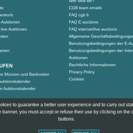
Wer sind wir?"
to
CGB team emails
enkorb
FAQ cgb.fr
-Auktionen
FAQ E-auctions
live Auktionen
FAQ internet/live auctions
isten
Allgemeine Geschäftsbedingunge
Benutzungsbedingungen der E-Au
arten
Benutzungsbedingungen der Inter
Auktionen
Rechtliche Informationen
UFEN
Privacy Policy
on Münzen und Banknoten
Cookies
uktionskalender
n Auktionskalender
okies to guarantee a better user experience and to carry out statis
 banner, you must accept or refuse their use by clicking on the
buttons.