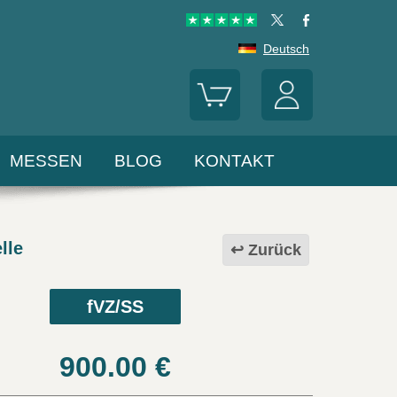
Deutsch
MESSEN
BLOG
KONTAKT
lle
Zurück
fVZ/SS
900.00
€