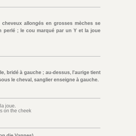
es cheveux allongés en grosses mèches se
 perlé ; le cou marqué par un Y et la joue
, bridé à gauche ; au-dessus, l'aurige tient
sous le cheval, sanglier enseigne à gauche.
la joue.
lus on the cheek
on die Vannes)