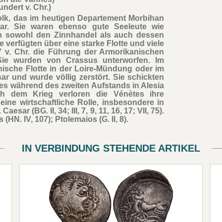
undert v. Chr.)
olk, das im heutigen Departement Morbihan
ar. Sie waren ebenso gute Seeleute wie
en sowohl den Zinnhandel als auch dessen
verfügten über eine starke Flotte und viele
 v. Chr. die Führung der Armorikanischen
. Sie wurden von Crassus unterworfen. Im
ianische Flotte in der Loire-Mündung oder im
ar und wurde völlig zerstört. Sie schickten
es während des zweiten Aufstands in Alesia
ach dem Krieg verloren die Vénètes ihre
 eine wirtschaftliche Rolle, insbesondere in
r (BG. II, 34; III, 7, 9, 11, 16, 17; VII, 75).
s (HN. IV, 107); Ptolemaios (G. II, 8).
IN VERBINDUNG STEHENDE ARTIKEL