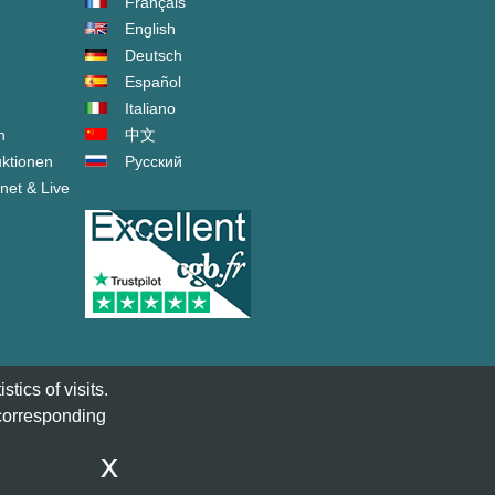
Français
English
Deutsch
Español
Italiano
n
中文
ktionen
Русский
net & Live
tics of visits.
 corresponding
x