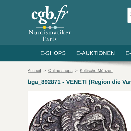
E-SHOPS
E-AUKTIONEN
E
Accueil
>
Online shops
>
Keltische Münzen
bga_892871
-
VENETI (Region die Vann