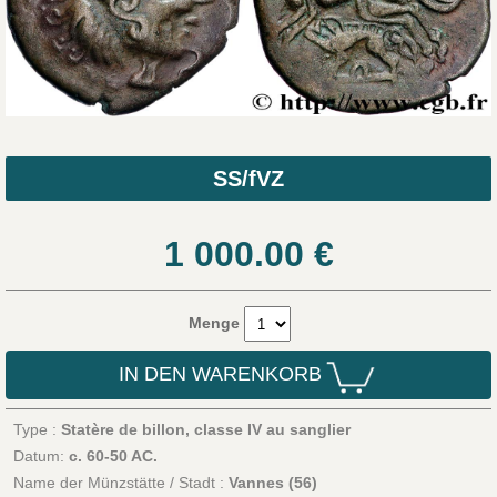
SS/fVZ
1 000.00
€
Menge
IN DEN WARENKORB
Type :
Statère de billon, classe IV au sanglier
Datum:
c. 60-50 AC.
Name der Münzstätte / Stadt :
Vannes (56)