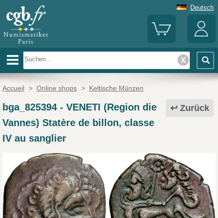
Deutsch
Accueil
>
Online shops
>
Keltische Münzen
bga_825394
-
VENETI (Region die
Zurück
Vannes) Statère de billon, classe
IV au sanglier