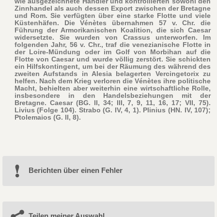
wie ausgezeichnete Händler und kontrollierten sowohl den
Zinnhandel als auch dessen Export zwischen der Bretagne
und Rom. Sie verfügten über eine starke Flotte und viele
Küstenhäfen. Die Vénètes übernahmen 57 v. Chr. die
Führung der Armorikanischen Koalition, die sich Caesar
widersetzte. Sie wurden von Crassus unterworfen. Im
folgenden Jahr, 56 v. Chr., traf die venezianische Flotte in
der Loire-Mündung oder im Golf von Morbihan auf die
Flotte von Caesar und wurde völlig zerstört. Sie schickten
ein Hilfskontingent, um bei der Räumung des während des
zweiten Aufstands in Alesia belagerten Vercingetorix zu
helfen. Nach dem Krieg verloren die Vénètes ihre politische
Macht, behielten aber weiterhin eine wirtschaftliche Rolle,
insbesondere in den Handelsbeziehungen mit der
Bretagne. Caesar (BG. II, 34; III, 7, 9, 11, 16, 17; VII, 75).
Livius (Folge 104). Strabo (G. IV, 4, 1). Plinius (HN. IV, 107);
Ptolemaios (G. II, 8).
Berichten über einen Fehler
Teilen meiner Auswahl