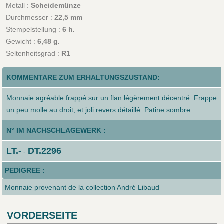
Metall :
Scheidemünze
Durchmesser :
22,5 mm
Stempelstellung :
6 h.
Gewicht :
6,48 g.
Seltenheitsgrad :
R1
KOMMENTARE ZUM ERHALTUNGSZUSTAND:
Monnaie agréable frappé sur un flan légèrement décentré. Frappe
un peu molle au droit, et joli revers détaillé. Patine sombre
N° IM NACHSCHLAGEWERK :
LT.-
DT.2296
-
PEDIGREE :
Monnaie provenant de la collection André Libaud
VORDERSEITE