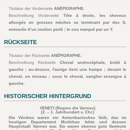
Titulatur der Vorderseite
ANÉPIGRAPHE.
Beschreibung Vorderseite
Tête à droite, les cheveux
allongés en grosses mèches se terminant par des S,
entourée d’un cordon perlé ; le cou marqué par un Y.
RÜCKSEITE
Titulatur der Rückseite
ANÉPIGRAPHE.
Beschreibung Rückseite
Cheval androcéphale, bridé à
gauche ; au-dessus, l'aurige tient une hampe ; devant le
cheval, un rinceau ; sous le cheval, sanglier enseigne à
gauche.
HISTORISCHER HINTERGRUND
VENETI (Region die Vannes)
(2. – 1. Jahrhundert v. Chr.)
Die Vénètes waren ein Armorikanisches Volk, das im
heutigen Departement Morbihan lebte und dessen
Hauptstadt Vannes war. Sie waren ebenso gute Seeleute