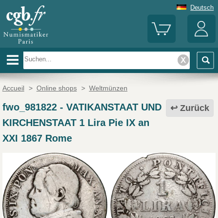
Deutsch
Accueil
>
Online shops
>
Weltmünzen
fwo_981822
-
VATIKANSTAAT UND
Zurück
KIRCHENSTAAT 1 Lira Pie IX an
XXI 1867 Rome