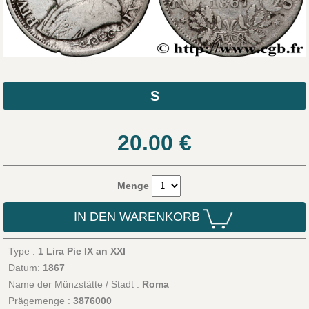
S
20.00
€
Menge
IN DEN WARENKORB
Type :
1 Lira Pie IX an XXI
Datum:
1867
Name der Münzstätte / Stadt :
Roma
Prägemenge :
3876000