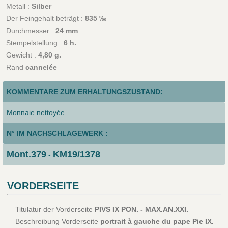
Metall :
Silber
Der Feingehalt beträgt :
835 ‰
Durchmesser :
24 mm
Stempelstellung :
6 h.
Gewicht :
4,80 g.
Rand
cannelée
KOMMENTARE ZUM ERHALTUNGSZUSTAND:
Monnaie nettoyée
N° IM NACHSCHLAGEWERK :
Mont.379
KM19/1378
-
VORDERSEITE
Titulatur der Vorderseite
PIVS IX PON. - MAX.AN.XXI.
Beschreibung Vorderseite
portrait à gauche du pape Pie IX.