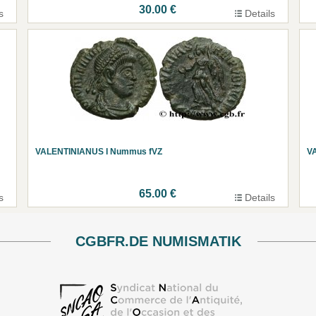
30.00 €
s
Details
VALENTINIANUS I Nummus fVZ
V
65.00 €
s
Details
CGBFR.DE NUMISMATIK