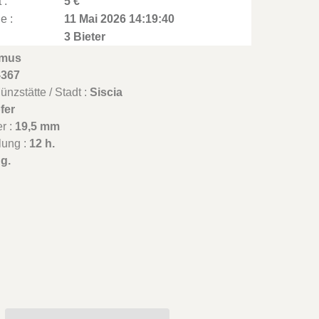
 :
5 €
e :
11 Mai 2026 14:19:40
3 Bieter
mus
-367
nzstätte / Stadt :
Siscia
fer
r :
19,5 mm
lung :
12 h.
 g.