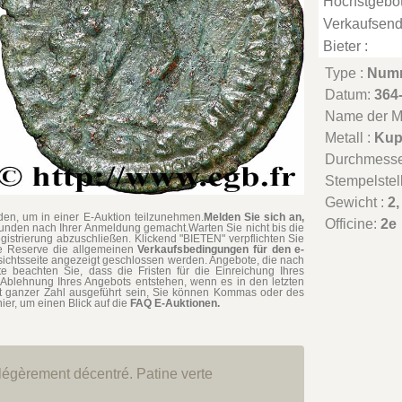
Höchstgebot
Verkaufsend
Bieter :
Type :
Num
Datum:
364
Name der Mü
Metall :
Kup
Durchmesse
Stempelstel
Gewicht :
2,
en, um in einer E-Auktion teilzunehmen.
Melden Sie sich an,
Officine:
2e
tunden nach Ihrer Anmeldung gemacht.Warten Sie nicht bis die
gistrierung abzuschließen. Klickend "BIETEN" verpflichten Sie
hne Reserve die allgemeinen
Verkaufsbedingungen für den e-
rsichtsseite angezeigt geschlossen werden. Angebote, die nach
te beachten Sie, dass die Fristen für die Einreichung Ihres
Ablehnung Ihres Angebots entstehen, wenn es in den letzten
t ganzer Zahl ausgeführt sein, Sie können Kommas oder des
ier, um einen Blick auf die
FAQ E-Auktionen.
 légèrement décentré. Patine verte