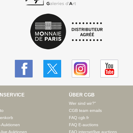
NSERVICE
ÜBER CGB
Wer sind wir?"
to
CGB team emails
enkorb
FAQ cgb.fr
-Auktionen
FAQ E-auctions
live Auktionen
FAQ internet/live auctions