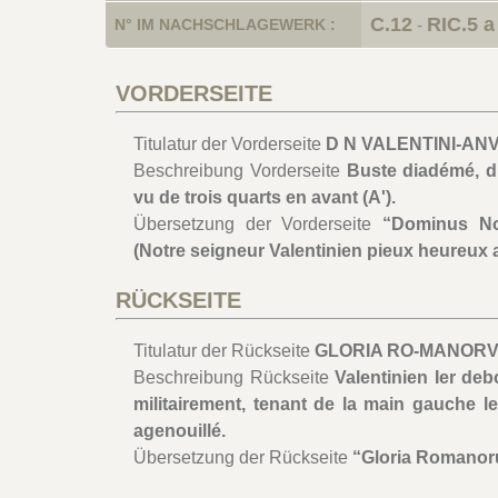
C.12
RIC.5 a 
N° IM NACHSCHLAGEWERK :
-
VORDERSEITE
Titulatur der Vorderseite
D N VALENTINI-ANV
Beschreibung Vorderseite
Buste diadémé, dr
vu de trois quarts en avant (A').
Übersetzung der Vorderseite
“Dominus Nos
(Notre seigneur Valentinien pieux heureux 
RÜCKSEITE
Titulatur der Rückseite
GLORIA RO-MANORVM/
Beschreibung Rückseite
Valentinien Ier deb
militairement, tenant de la main gauche le
agenouillé.
Übersetzung der Rückseite
“Gloria Romanoru