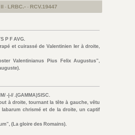
II
LRBC.-
RCV.19447
-
-
S P F AVG.
apé et cuirassé de Valentinien Ier à droite,
ter Valentinianus Pius Felix Augustus”,
auguste).
 -|-// .(GAMMA)SISC.
out à droite, tournant la tête à gauche, vêtu
 labarum chrismé et de la droite, un captif
m”, (La gloire des Romains).