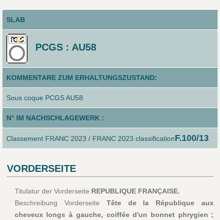
SLAB
PCGS : AU58
KOMMENTARE ZUM ERHALTUNGSZUSTAND:
Sous coque PCGS AU58
N° IM NACHSCHLAGEWERK :
F.100/13
Classement FRANC 2023 / FRANC 2023 classification
VORDERSEITE
Titulatur der Vorderseite
REPUBLIQUE FRANÇAISE.
Beschreibung Vorderseite
Tête de la République aux
cheveux longs à gauche, coiffée d'un bonnet phrygien ;