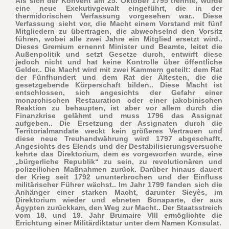
Als sich der Konvent am 25. Oktober 1795 trennte, wurde
eine neue Exekutivgewalt eingeführt, die in der
thermidorischen Verfassung vorgesehen war.. Diese
Verfassung sieht vor, die Macht einem Vorstand mit fünf
Mitgliedern zu übertragen, die abwechselnd den Vorsitz
führen, wobei alle zwei Jahre ein Mitglied ersetzt wird..
Dieses Gremium ernennt Minister und Beamte, leitet die
Außenpolitik und setzt Gesetze durch, entwirft diese
jedoch nicht und hat keine Kontrolle über öffentliche
Gelder.. Die Macht wird mit zwei Kammern geteilt: dem Rat
der Fünfhundert und dem Rat der Ältesten, die die
gesetzgebende Körperschaft bilden.. Diese Macht ist
entschlossen, sich angesichts der Gefahr einer
monarchischen Restauration oder einer jakobinischen
Reaktion zu behaupten, ist aber vor allem durch die
Finanzkrise gelähmt und muss 1796 das Assignat
aufgeben.. Die Ersetzung der Assignaten durch die
Territorialmandate weckt kein größeres Vertrauen und
diese neue Treuhandwährung wird 1797 abgeschafft.
Angesichts des Elends und der Destabilisierungsversuche
kehrte das Direktorium, dem es vorgeworfen wurde, eine
„bürgerliche Republik“ zu sein, zu revolutionären und
polizeilichen Maßnahmen zurück. Darüber hinaus dauert
der Krieg seit 1792 ununterbrochen und der Einfluss
militärischer Führer wächst.. Im Jahr 1799 fanden sich die
Anhänger einer starken Macht, darunter Sieyès, im
Direktorium wieder und ebneten Bonaparte, der aus
Ägypten zurückkam, den Weg zur Macht.. Der Staatsstreich
vom 18. und 19. Jahr Brumaire VIII ermöglichte die
Errichtung einer Militärdiktatur unter dem Namen Konsulat.