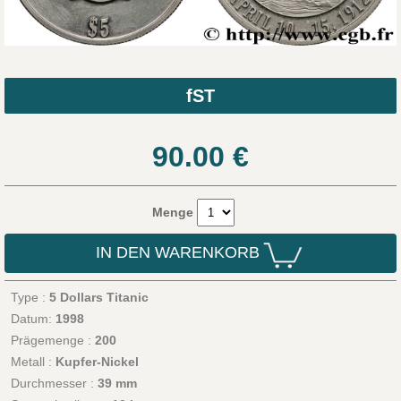
fST
90.00
€
Menge
IN DEN WARENKORB
Type :
5 Dollars Titanic
Datum:
1998
Prägemenge :
200
Metall :
Kupfer-Nickel
Durchmesser :
39 mm