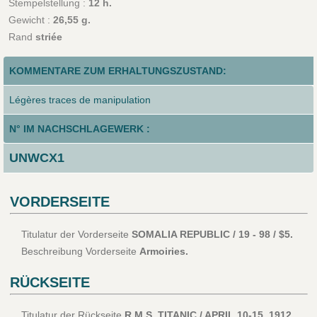
Stempelstellung :
12 h.
Gewicht :
26,55 g.
Rand
striée
KOMMENTARE ZUM ERHALTUNGSZUSTAND:
Légères traces de manipulation
N° IM NACHSCHLAGEWERK :
UNWCX1
VORDERSEITE
Titulatur der Vorderseite
SOMALIA REPUBLIC / 19 - 98 / $5.
Beschreibung Vorderseite
Armoiries.
RÜCKSEITE
Titulatur der Rückseite
R.M.S. TITANIC / APRIL 10-15, 1912.