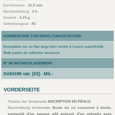
Durchmesser :
31,5 mm
Stempelstellung :
3 h.
Gewicht :
4,15 g.
Seltenheitsgrad :
R1
KOMMENTARE ZUM ERHALTUNGSZUSTAND:
Exemplaire sur un flan large bien centré à l’usure superficielle.
Belle patine de collection ancienne
N° IM NACHSCHLAGEWERK :
Göbl196 var. (I/2)
Mit.-
-
VORDERSEITE
Titulatur der Vorderseite
INSCRIPTION EN PEHLVI.
Beschreibung Vorderseite
Buste du roi couronné à droite,
surmonté d'un casque ailé entouré d'un grènetis avec