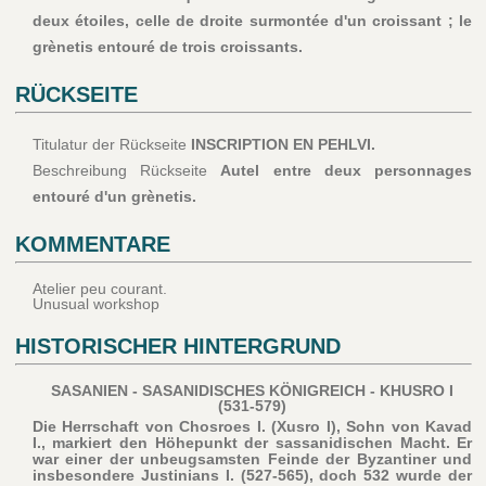
deux étoiles, celle de droite surmontée d'un croissant ; le
grènetis entouré de trois croissants.
RÜCKSEITE
Titulatur der Rückseite
INSCRIPTION EN PEHLVI.
Beschreibung Rückseite
Autel entre deux personnages
entouré d'un grènetis.
KOMMENTARE
Atelier peu courant.
Unusual workshop
HISTORISCHER HINTERGRUND
SASANIEN - SASANIDISCHES KÖNIGREICH - KHUSRO I
(531-579)
Die Herrschaft von Chosroes I. (Xusro I), Sohn von Kavad
I., markiert den Höhepunkt der sassanidischen Macht. Er
war einer der unbeugsamsten Feinde der Byzantiner und
insbesondere Justinians I. (527-565), doch 532 wurde der