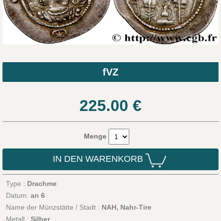
fVZ
225.00
€
Menge
IN DEN WARENKORB
Type :
Drachme
Datum:
an 6
Name der Münzstätte / Stadt :
NAH, Nahr-Tire
Metall :
Silber