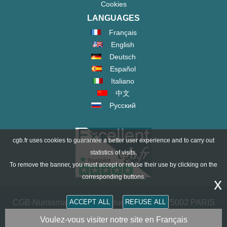
Cookies
LANGUAGES
Français
English
Deutsch
Español
Italiano
中文
Русский
cgb.fr uses cookies to guarantee a better user experience and to carry out
statistics of visits.
To remove the banner, you must accept or refuse their use by clicking on the
corresponding buttons.
x
CGB Numismatik Paris - 36 rue Vivienne - 75002 PARIS
ACCEPT ALL
REFUSE ALL
FRANCE -
contact@cgb.fr
Voulez-vous visiter notre site en Français