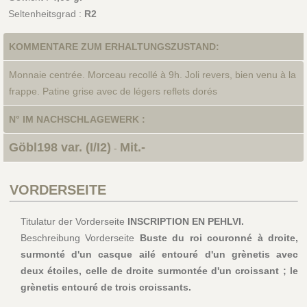
Seltenheitsgrad :
R2
KOMMENTARE ZUM ERHALTUNGSZUSTAND:
Monnaie centrée. Morceau recollé à 9h. Joli revers, bien venu à la
frappe. Patine grise avec de légers reflets dorés
N° IM NACHSCHLAGEWERK :
Göbl198 var. (I/I2)
Mit.-
-
VORDERSEITE
Titulatur der Vorderseite
INSCRIPTION EN PEHLVI.
Beschreibung Vorderseite
Buste du roi couronné à droite,
surmonté d'un casque ailé entouré d'un grènetis avec
deux étoiles, celle de droite surmontée d'un croissant ; le
grènetis entouré de trois croissants.