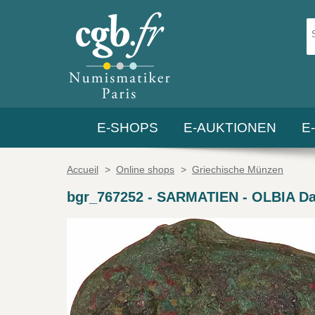
E-SHOPS
E-AUKTIONEN
E
Accueil
>
Online shops
>
Griechische Münzen
bgr_767252
-
SARMATIEN - OLBIA Da