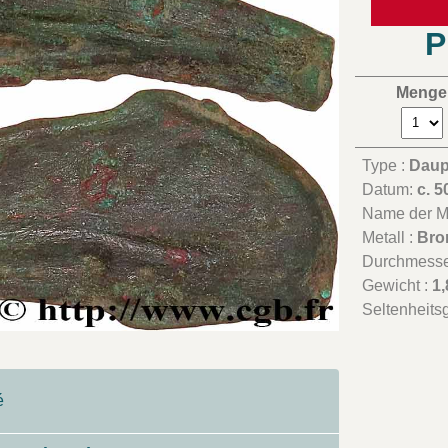
P
Menge
Type :
Daup
Datum:
c. 5
Name der Mü
Metall :
Bro
Durchmesse
Gewicht :
1,
Seltenheits
é