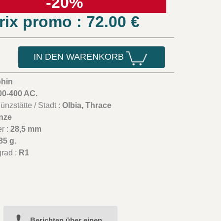
-20%
rix promo : 72.00
€
IN DEN WARENKORB
hin
00-400 AC.
nzstätte / Stadt :
Olbia, Thrace
nze
r :
28,5 mm
85 g.
grad :
R1
Berichten über einen