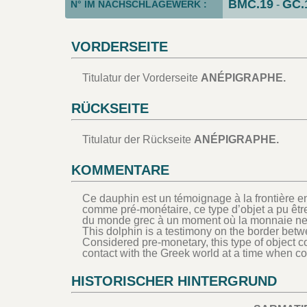
BMC.19
GC.
N° IM NACHSCHLAGEWERK :
-
VORDERSEITE
Titulatur der Vorderseite
ANÉPIGRAPHE.
RÜCKSEITE
Titulatur der Rückseite
ANÉPIGRAPHE.
KOMMENTARE
Ce dauphin est un témoignage à la frontière 
comme pré-monétaire, ce type d’objet a pu être
du monde grec à un moment où la monnaie ne 
This dolphin is a testimony on the border be
Considered pre-monetary, this type of object 
contact with the Greek world at a time when co
HISTORISCHER HINTERGRUND