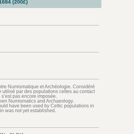
1684 (200£)
entre Numismatique et Archéologie. Considéré
 utilisé par des populations celtes au contact
s’est pas encore imposée.
tween Numismatics and Archaeology.
could have been used by Celtic populations in
in was not yet established.