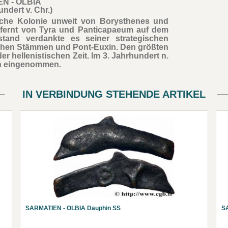
N - OLBIA
undert v. Chr.)
nische Kolonie unweit von Borysthenes und
ntfernt von Tyra und Panticapaeum auf dem
tand verdankte es seiner strategischen
chen Stämmen und Pont-Euxin. Den größten
er hellenistischen Zeit. Im 3. Jahrhundert n.
en eingenommen.
IN VERBINDUNG STEHENDE ARTIKEL
SARMATIEN - OLBIA Dauphin SS
S