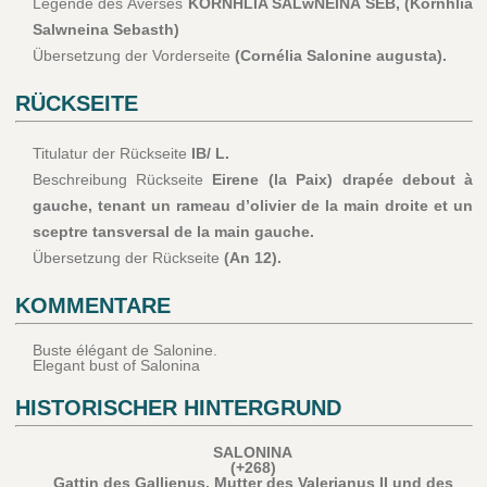
Legende des Averses
KORNHLIA SALwNEINA SEB, (Kornhlia
Salwneina Sebasth)
Übersetzung der Vorderseite
(Cornélia Salonine augusta).
RÜCKSEITE
Titulatur der Rückseite
IB/ L.
Beschreibung Rückseite
Eirene (la Paix) drapée debout à
gauche, tenant un rameau d’olivier de la main droite et un
sceptre tansversal de la main gauche.
Übersetzung der Rückseite
(An 12).
KOMMENTARE
Buste élégant de Salonine.
Elegant bust of Salonina
HISTORISCHER HINTERGRUND
SALONINA
(+268)
Gattin des Gallienus, Mutter des Valerianus II und des