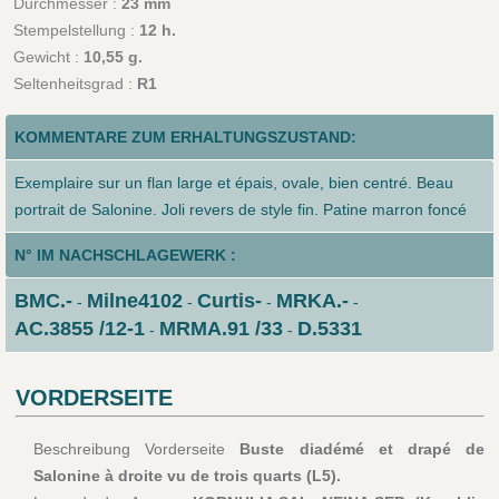
Durchmesser :
23 mm
Stempelstellung :
12 h.
Gewicht :
10,55 g.
Seltenheitsgrad :
R1
KOMMENTARE ZUM ERHALTUNGSZUSTAND:
Exemplaire sur un flan large et épais, ovale, bien centré. Beau
portrait de Salonine. Joli revers de style fin. Patine marron foncé
N° IM NACHSCHLAGEWERK :
BMC.-
Milne4102
Curtis-
MRKA.-
-
-
-
-
AC.3855 /12-1
MRMA.91 /33
D.5331
-
-
VORDERSEITE
Beschreibung Vorderseite
Buste diadémé et drapé de
Salonine à droite vu de trois quarts (L5).