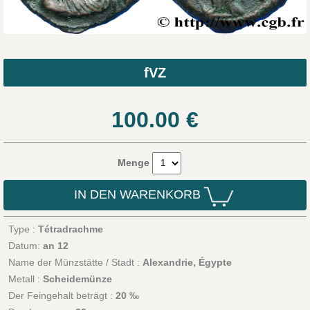
fVZ
100.00
€
Menge
IN DEN WARENKORB
Type :
Tétradrachme
Datum:
an 12
Name der Münzstätte / Stadt :
Alexandrie, Égypte
Metall :
Scheidemünze
Der Feingehalt beträgt :
20 ‰