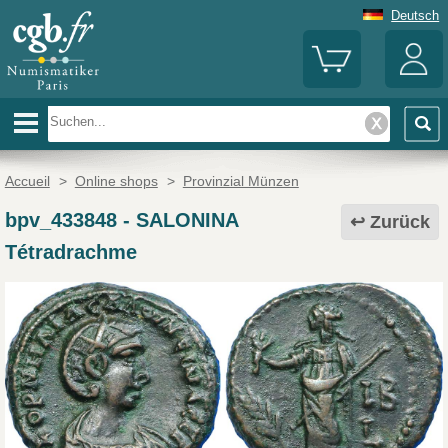
Deutsch
Accueil
>
Online shops
>
Provinzial Münzen
bpv_433848
-
SALONINA
Zurück
Tétradrachme