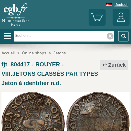
Deutsch
Accueil
>
Online shops
>
Jetons
fjt_804417
-
ROUYER -
Zurück
VIII.JETONS CLASSÉS PAR TYPES
Jeton à identifier n.d.