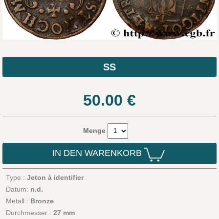
SS
50.00
€
Menge
IN DEN WARENKORB
Type :
Jeton à identifier
Datum:
n.d.
Metall :
Bronze
Durchmesser :
27 mm