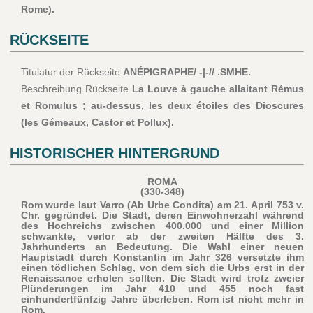
Rome).
RÜCKSEITE
Titulatur der Rückseite
ANÉPIGRAPHE/ -|-// .SMHE.
Beschreibung Rückseite
La Louve à gauche allaitant Rémus
et Romulus ; au-dessus, les deux étoiles des Dioscures
(les Gémeaux, Castor et Pollux).
HISTORISCHER HINTERGRUND
ROMA
(330-348)
Rom wurde laut Varro (Ab Urbe Condita) am 21. April 753 v.
Chr. gegründet. Die Stadt, deren Einwohnerzahl während
des Hochreichs zwischen 400.000 und einer Million
schwankte, verlor ab der zweiten Hälfte des 3.
Jahrhunderts an Bedeutung. Die Wahl einer neuen
Hauptstadt durch Konstantin im Jahr 326 versetzte ihm
einen tödlichen Schlag, von dem sich die Urbs erst in der
Renaissance erholen sollten. Die Stadt wird trotz zweier
Plünderungen im Jahr 410 und 455 noch fast
einhundertfünfzig Jahre überleben. Rom ist nicht mehr in
Rom.