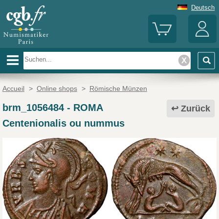
Deutsch
Accueil
>
Online shops
>
Römische Münzen
brm_1056484
-
ROMA
Zurück
Centenionalis ou nummus