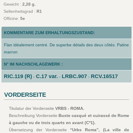
Gewicht :
2,28 g.
Seltenheitsgrad :
R1
Officine:
5e
KOMMENTARE ZUM ERHALTUNGSZUSTAND:
Flan idéalement centré. De superbe détails des deux côtés. Patine
marron
N° IM NACHSCHLAGEWERK :
RIC.119 (R)
C.17 var.
LRBC.907
RCV.16517
-
-
-
VORDERSEITE
Titulatur der Vorderseite
VRBS - ROMA.
Beschreibung Vorderseite
Buste casqué et cuirassé de Rome
à gauche vu de trois quarts en avant (C*1).
Übersetzung der Vorderseite
“Urbs Roma”, (La ville de