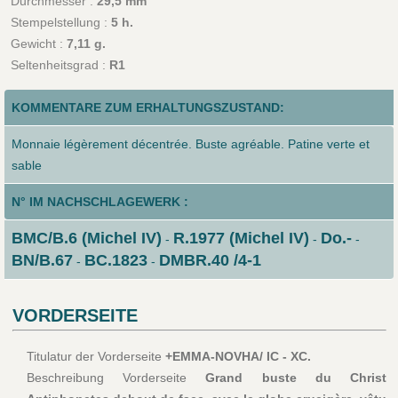
Durchmesser :
29,5 mm
Stempelstellung :
5 h.
Gewicht :
7,11 g.
Seltenheitsgrad :
R1
KOMMENTARE ZUM ERHALTUNGSZUSTAND:
Monnaie légèrement décentrée. Buste agréable. Patine verte et
sable
N° IM NACHSCHLAGEWERK :
BMC/B.6 (Michel IV)
R.1977 (Michel IV)
Do.-
-
-
-
BN/B.67
BC.1823
DMBR.40 /4-1
-
-
VORDERSEITE
Titulatur der Vorderseite
+EMMA-NOVHA/ IC - XC.
Beschreibung Vorderseite
Grand buste du Christ