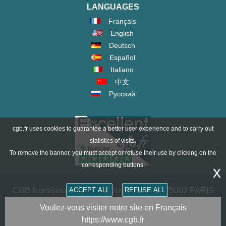
LANGUAGES
Français
English
Deutsch
Español
Italiano
中文
Русский
cgb.fr uses cookies to guarantee a better user experience and to carry out
statistics of visits.
To remove the banner, you must accept or refuse their use by clicking on the
corresponding buttons.
x
ACCEPT ALL
REFUSE ALL
CGB Numismatik Paris - 36 rue Vivienne - 75002 PARIS
FRANCE -
contact@cgb.fr
Voulez-vous visiter notre site en Français
https://www.cgb.fr
Copyright @1997-2025 - All Rights Reserved