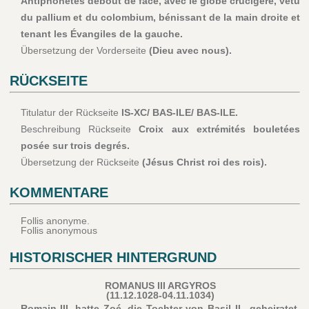
Antiphonetes debout de face, avec le globe crucigère, vêtu
du pallium et du colombium, bénissant de la main droite et
tenant les Évangiles de la gauche.
Übersetzung der Vorderseite
(Dieu avec nous).
RÜCKSEITE
Titulatur der Rückseite
IS-XC/ BAS-ILE/ BAS-ILE.
Beschreibung Rückseite
Croix aux extrémités bouletées
posée sur trois degrés.
Übersetzung der Rückseite
(Jésus Christ roi des rois).
KOMMENTARE
Follis anonyme.
Follis anonymous
HISTORISCHER HINTERGRUND
ROMANUS III ARGYROS
(11.12.1028-04.11.1034)
Romain III. hatte Zoé, die Tochter von Basil II., geheiratet,