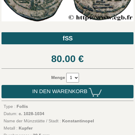
fSS
80.00
€
Menge
IN DEN WARENKORB
Type :
Follis
Datum:
c. 1028-1034
Name der Münzstätte / Stadt :
Konstantinopel
Metall :
Kupfer