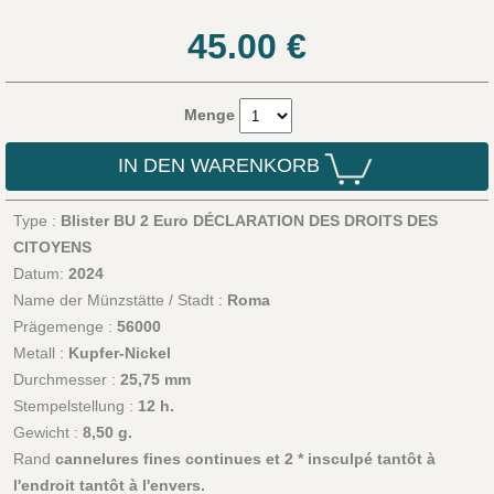
45.00
€
Menge
IN DEN WARENKORB
Type :
Blister BU 2 Euro DÉCLARATION DES DROITS DES
CITOYENS
Datum:
2024
Name der Münzstätte / Stadt :
Roma
Prägemenge :
56000
Metall :
Kupfer-Nickel
Durchmesser :
25,75 mm
Stempelstellung :
12 h.
Gewicht :
8,50 g.
Rand
cannelures fines continues et 2 * insculpé tantôt à
l'endroit tantôt à l'envers.