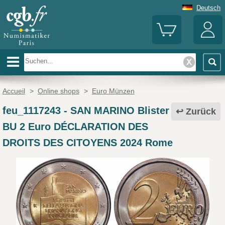
Deutsch
Accueil
>
Online shops
>
Euro Münzen
feu_1117243
-
SAN MARINO Blister
Zurück
BU 2 Euro DÉCLARATION DES
DROITS DES CITOYENS 2024 Rome