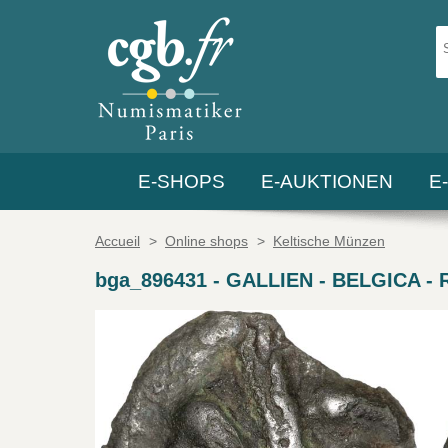
E-SHOPS
E-AUKTIONEN
E
Accueil
>
Online shops
>
Keltische Münzen
bga_896431
-
GALLIEN - BELGICA - RE