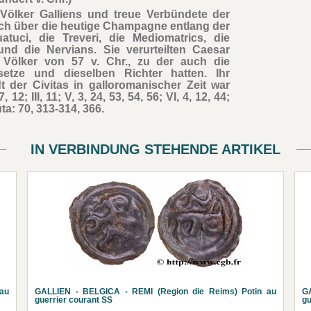
Völker Galliens und treue Verbündete der
ich über die heutige Champagne entlang der
tuci, die Treveri, die Mediomatrics, die
und die Nervians. Sie verurteilten Caesar
 Völker von 57 v. Chr., zu der auch die
etze und dieselben Richter hatten. Ihr
 der Civitas in galloromanischer Zeit war
2; III, 11; V, 3, 24, 53, 54, 56; VI, 4, 12, 44;
Kruta: 70, 313-314, 366.
IN VERBINDUNG STEHENDE ARTIKEL
au
GALLIEN - BELGICA - REMI (Region die Reims) Potin au
G
guerrier courant SS
gu