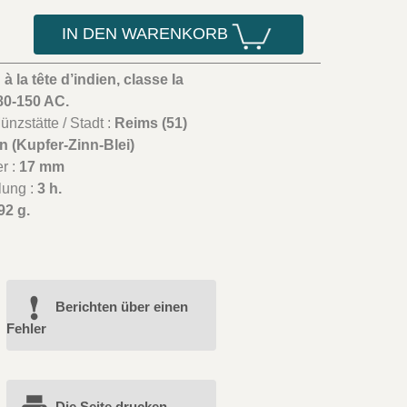
IN DEN WARENKORB
 à la tête d’indien, classe Ia
80-150 AC.
nzstätte / Stadt :
Reims (51)
n (Kupfer-Zinn-Blei)
r :
17 mm
lung :
3 h.
92 g.
Berichten über einen
Fehler
Die Seite drucken