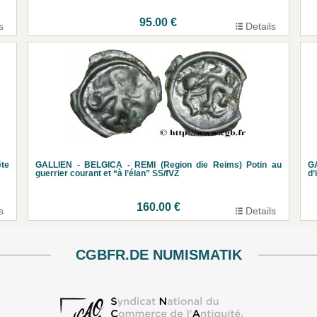
95.00 €
s
Details
ête
GALLIEN - BELGICA - REMI (Region die Reims) Potin au
GA
guerrier courant et “à l’élan” SS/fVZ
d’
160.00 €
s
Details
CGBFR.DE NUMISMATIK