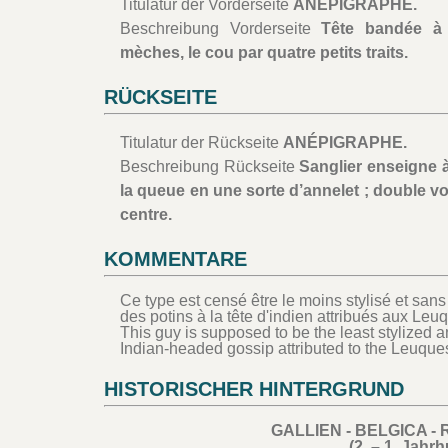
Titulatur der Vorderseite
ANÉPIGRAPHE.
Beschreibung Vorderseite
Tête bandée à 
mèches, le cou par quatre petits traits.
RÜCKSEITE
Titulatur der Rückseite
ANÉPIGRAPHE.
Beschreibung Rückseite
Sanglier enseigne à 
la queue en une sorte d’annelet ; double v
centre.
KOMMENTARE
Ce type est censé être le moins stylisé et sans
des potins à la tête d'indien attribués aux Leu
This guy is supposed to be the least stylized an
Indian-headed gossip attributed to the Leuque
HISTORISCHER HINTERGRUND
GALLIEN - BELGICA - R
(2. – 1. Jahrh