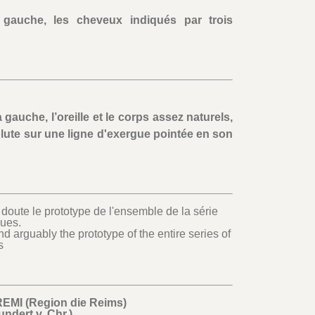
gauche, les cheveux indiqués par trois
gauche, l’oreille et le corps assez naturels,
olute sur une ligne d'exergue pointée en son
 doute le prototype de l'ensemble de la série
ques.
d arguably the prototype of the entire series of
s
EMI (Region die Reims)
undert v. Chr.)