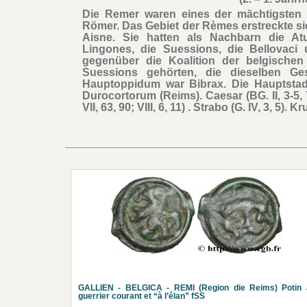
Die Remer waren eines der mächtigsten 
Römer. Das Gebiet der Rèmes erstreckte s
Aisne. Sie hatten als Nachbarn die Atua
Lingones, die Suessions, die Bellovaci 
gegenüber die Koalition der belgischen
Suessions gehörten, die dieselben Ges
Hauptoppidum war Bibrax. Die Hauptstadt
Durocortorum (Reims). Caesar (BG. II, 3-5, 7, 1
VII, 63, 90; VIII, 6, 11) . Strabo (G. IV, 3, 5). 
GALLIEN - BELGICA - REMI (Region die Reims) Potin 
guerrier courant et “à l’élan” fSS