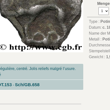
Menge
Type :
Potin
Datum:
c. 1
Name der Mü
Metall :
Poti
Durchmesse
Stempelstel
Gewicht :
1,
égulière, centré. Jolis reliefs malgré l’usure.
é
DT.153
Sch/GB.658
-