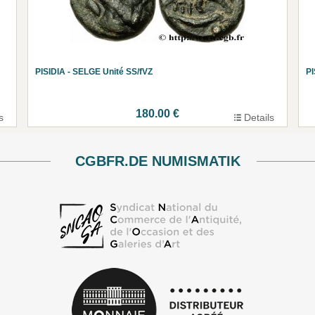
PISIDIA - SELGE Unité SS/fVZ
PI
180.00 €
s
Details
CGBFR.DE NUMISMATIK