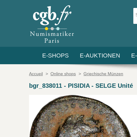
E-SHOPS
E-AUKTIONEN
E
Accueil
>
Online shops
>
Griechische Münzen
bgr_838011
-
PISIDIA - SELGE Unité