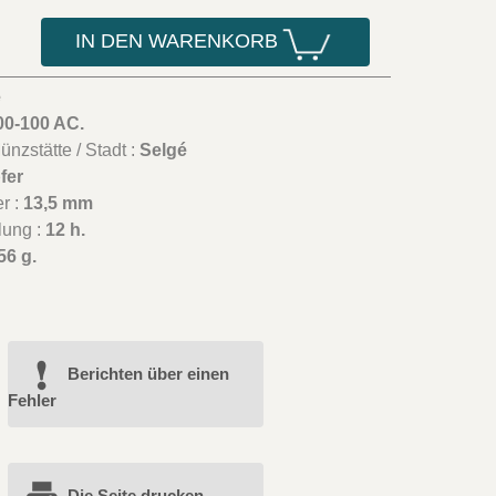
IN DEN WARENKORB
é
00-100 AC.
nzstätte / Stadt :
Selgé
fer
r :
13,5 mm
lung :
12 h.
56 g.
Berichten über einen
Fehler
Die Seite drucken