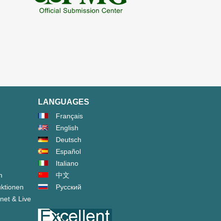
LANGUAGES
Français
English
Deutsch
Español
Italiano
n
中文
ktionen
Русский
net & Live