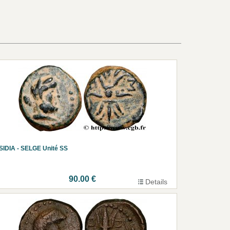
SIDIA - SELGE Unité SS
90.00 €
Details