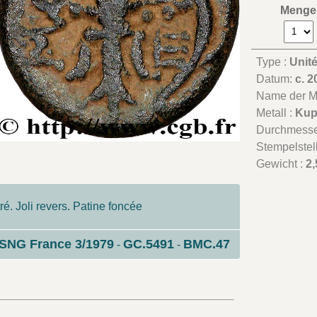
Menge
Type :
Unit
Datum:
c. 2
Name der Mü
Metall :
Kup
Durchmesse
Stempelstel
Gewicht :
2,
é. Joli revers. Patine foncée
SNG France 3/1979
GC.5491
BMC.47
-
-