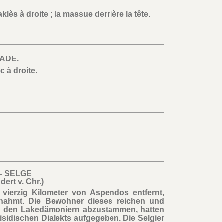
lès à droite ; la massue derrière la tête.
ADE.
c à droite.
 - SELGE
dert v. Chr.)
vierzig Kilometer von Aspendos entfernt,
ahmt. Die Bewohner dieses reichen und
n den Lakedämoniern abzustammen, hatten
sidischen Dialekts aufgegeben. Die Selgier