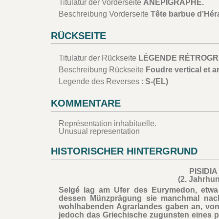
Titulatur der Vorderseite
ANÉPIGRAPHE.
Beschreibung Vorderseite
Tête barbue d’Hérak
RÜCKSEITE
Titulatur der Rückseite
LÉGENDE RÉTROGR
Beschreibung Rückseite
Foudre vertical et ar
Legende des Reverses :
S-(EL)
KOMMENTARE
Représentation inhabituelle.
Unusual representation
HISTORISCHER HINTERGRUND
PISIDIA
(2. Jahrhun
Selgé lag am Ufer des Eurymedon, etwa 
dessen Münzprägung sie manchmal nach
wohlhabenden Agrarlandes gaben an, vo
jedoch das Griechische zugunsten eines pi