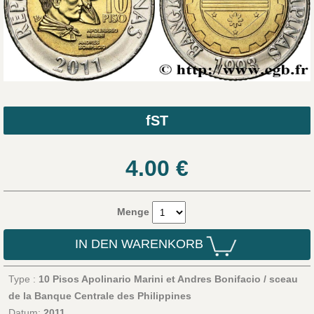
fST
4.00
€
Menge
IN DEN WARENKORB
Type :
10 Pisos Apolinario Marini et Andres Bonifacio / sceau
de la Banque Centrale des Philippines
Datum:
2011