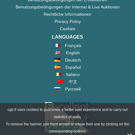
Benutzungsbedingungen der Internet & Live Auktionen
Rechtliche Informationen
Privacy Policy
Cookies
LANGUAGES
Français
English
Deutsch
Español
Italiano
中文
Русский
cgb.fr uses cookies to guarantee a better user experience and to carry out
statistics of visits.
To remove the banner, you must accept or refuse their use by clicking on the
corresponding buttons.