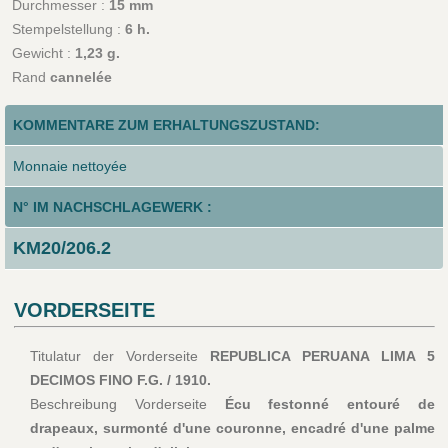
Durchmesser :
15 mm
Stempelstellung :
6 h.
Gewicht :
1,23 g.
Rand
cannelée
KOMMENTARE ZUM ERHALTUNGSZUSTAND:
Monnaie nettoyée
N° IM NACHSCHLAGEWERK :
KM20/206.2
VORDERSEITE
Titulatur der Vorderseite
REPUBLICA PERUANA LIMA 5
DECIMOS FINO F.G. / 1910.
Beschreibung Vorderseite
Écu festonné entouré de
drapeaux, surmonté d'une couronne, encadré d'une palme