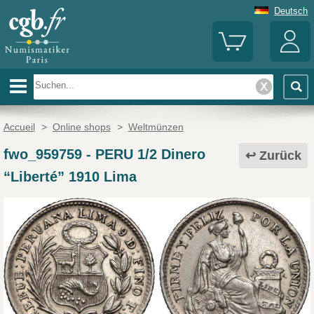
Deutsch
Accueil
>
Online shops
>
Weltmünzen
fwo_959759
-
PERU 1/2 Dinero
Zurück
“Liberté” 1910 Lima