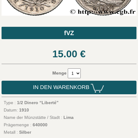
fVZ
15.00
€
Menge
IN DEN WARENKORB
Type :
1/2 Dinero “Liberté”
Datum:
1910
Name der Münzstätte / Stadt :
Lima
Prägemenge :
640000
Metall :
Silber