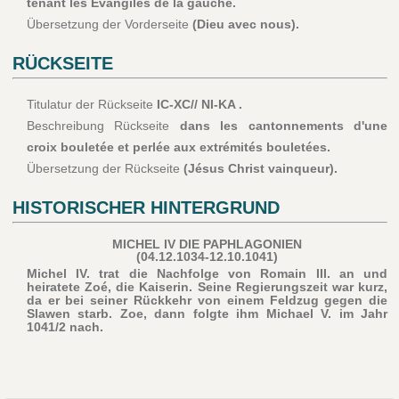
tenant les Évangiles de la gauche.
Übersetzung der Vorderseite
(Dieu avec nous).
RÜCKSEITE
Titulatur der Rückseite
IC-XC// NI-KA .
Beschreibung Rückseite
dans les cantonnements d'une
croix bouletée et perlée aux extrémités bouletées.
Übersetzung der Rückseite
(Jésus Christ vainqueur).
HISTORISCHER HINTERGRUND
MICHEL IV DIE PAPHLAGONIEN
(04.12.1034-12.10.1041)
Michel IV. trat die Nachfolge von Romain III. an und
heiratete Zoé, die Kaiserin. Seine Regierungszeit war kurz,
da er bei seiner Rückkehr von einem Feldzug gegen die
Slawen starb. Zoe, dann folgte ihm Michael V. im Jahr
1041/2 nach.