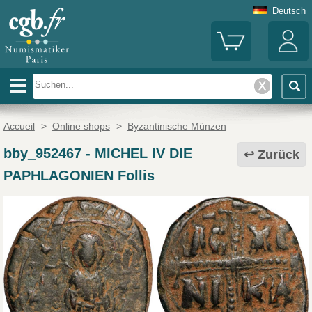
Deutsch
Accueil
>
Online shops
>
Byzantinische Münzen
bby_952467
-
MICHEL IV DIE
Zurück
PAPHLAGONIEN Follis