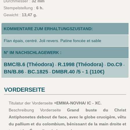
Durchmesser :
32 mm
Stempelstellung :
6 h.
Gewicht :
13,47 g.
KOMMENTARE ZUM ERHALTUNGSZUSTAND:
Flan épais, centré. Joli revers. Patine foncée et sable
N° IM NACHSCHLAGEWERK :
BMC/B.6 (Théodora)
R.1998 (Théodora)
Do.C9
-
-
-
BN/B.86
BC.1825
DMBR.40 /5 - 1 (110€)
-
-
VORDERSEITE
Titulatur der Vorderseite
+EMMA-NOVHA/ IC - XC.
Beschreibung Vorderseite
Grand buste du Christ
Antiphonetes debout de face, avec le globe crucigère, vêtu
du pallium et du colombium, bénissant de la main droite et