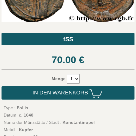
fSS
70.00
€
Menge
IN DEN WARENKORB
Type :
Follis
Datum:
c. 1040
Name der Münzstätte / Stadt :
Konstantinopel
Metall :
Kupfer