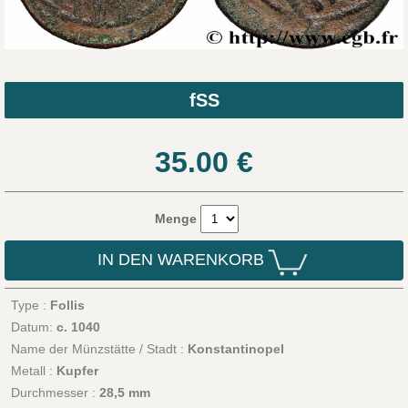
fSS
35.00
€
Menge
IN DEN WARENKORB
Type :
Follis
Datum:
c. 1040
Name der Münzstätte / Stadt :
Konstantinopel
Metall :
Kupfer
Durchmesser :
28,5 mm