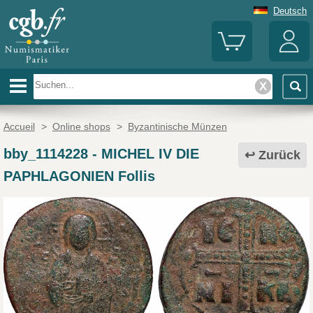
Deutsch
Accueil
>
Online shops
>
Byzantinische Münzen
bby_1114228
-
MICHEL IV DIE
Zurück
PAPHLAGONIEN Follis