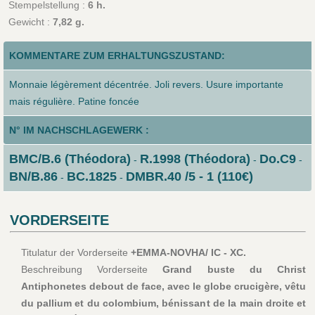
Stempelstellung :
6 h.
Gewicht :
7,82 g.
KOMMENTARE ZUM ERHALTUNGSZUSTAND:
Monnaie légèrement décentrée. Joli revers. Usure importante
mais régulière. Patine foncée
N° IM NACHSCHLAGEWERK :
BMC/B.6 (Théodora)
R.1998 (Théodora)
Do.C9
-
-
-
BN/B.86
BC.1825
DMBR.40 /5 - 1 (110€)
-
-
VORDERSEITE
Titulatur der Vorderseite
+EMMA-NOVHA/ IC - XC.
Beschreibung Vorderseite
Grand buste du Christ
Antiphonetes debout de face, avec le globe crucigère, vêtu
du pallium et du colombium, bénissant de la main droite et