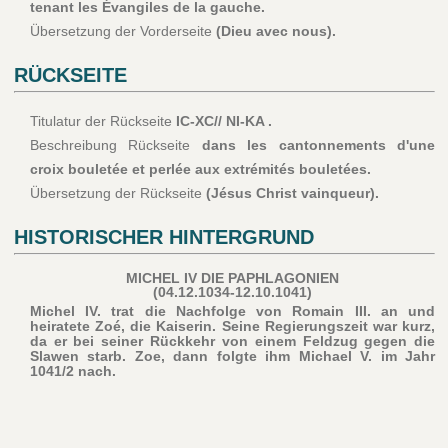
tenant les Évangiles de la gauche.
Übersetzung der Vorderseite
(Dieu avec nous).
RÜCKSEITE
Titulatur der Rückseite
IC-XC// NI-KA .
Beschreibung Rückseite
dans les cantonnements d'une
croix bouletée et perlée aux extrémités bouletées.
Übersetzung der Rückseite
(Jésus Christ vainqueur).
HISTORISCHER HINTERGRUND
MICHEL IV DIE PAPHLAGONIEN
(04.12.1034-12.10.1041)
Michel IV. trat die Nachfolge von Romain III. an und
heiratete Zoé, die Kaiserin. Seine Regierungszeit war kurz,
da er bei seiner Rückkehr von einem Feldzug gegen die
Slawen starb. Zoe, dann folgte ihm Michael V. im Jahr
1041/2 nach.