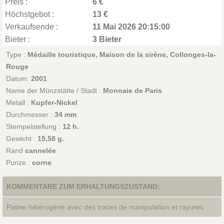
Preis :
6 €
Höchstgebot :
13 €
Verkaufsende :
11 Mai 2026 20:15:00
Bieter :
3 Bieter
Type :
Médaille touristique, Maison de la sirène, Collonges-la-
Rouge
Datum:
2001
Name der Münzstätte / Stadt :
Monnaie de Paris
Metall :
Kupfer-Nickel
Durchmesser :
34 mm
Stempelstellung :
12 h.
Gewicht :
15,58 g.
Rand
cannelée
Punze :
corne
KOMMENTARE ZUM ERHALTUNGSZUSTAND:
Patine hétérogène avec des traces de manipulation et rayures