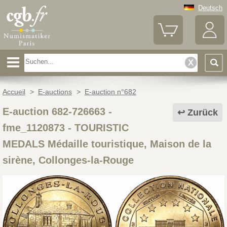
Deutsch
Accueil
>
E-auctions
>
E-auction n°682
E-auction 682-726663 -
Zurück
fme_1120873
-
TOURISTIC
MEDALS Médaille touristique, Maison de la
sirène, Collonges-la-Rouge