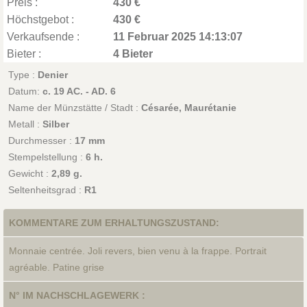
Preis :
430 €
Höchstgebot :
430 €
Verkaufsende :
11 Februar 2025 14:13:07
Bieter :
4 Bieter
Type :
Denier
Datum:
c. 19 AC. - AD. 6
Name der Münzstätte / Stadt :
Césarée, Maurétanie
Metall :
Silber
Durchmesser :
17 mm
Stempelstellung :
6 h.
Gewicht :
2,89 g.
Seltenheitsgrad :
R1
KOMMENTARE ZUM ERHALTUNGSZUSTAND:
Monnaie centrée. Joli revers, bien venu à la frappe. Portrait
agréable. Patine grise
N° IM NACHSCHLAGEWERK :