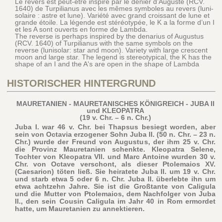
Le revers est peut-être inspiré par le denier d’Auguste (RCV.
1640) de Turpilianus avec les mêmes symboles au revers (luni-
solaire : astre et lune). Variété avec grand croissant de lune et
grande étoile. La légende est stéréotypée, le K a la forme d’un I
et les A sont ouverts en forme de Lambda.
The reverse is perhaps inspired by the denarius of Augustus
(RCV. 1640) of Turpilianus with the same symbols on the
reverse (lunisolar: star and moon). Variety with large crescent
moon and large star. The legend is stereotypical, the K has the
shape of an I and the A's are open in the shape of Lambda
HISTORISCHER HINTERGRUND
MAURETANIEN - MAURETANISCHES KÖNIGREICH - JUBA II
und KLEOPATRA
(19 v. Chr. – 6 n. Chr.)
Juba I. war 46 v. Chr. bei Thapsus besiegt worden, aber
sein von Octavia erzogener Sohn Juba II. (50 n. Chr. – 23 n.
Chr.) wurde der Freund von Augustus, der ihm 25 v. Chr.
die Provinz Mauretanien schenkte. Kleopatra Selene,
Tochter von Kleopatra VII. und Marc Antoine wurden 30 v.
Chr. von Octave verschont, als dieser Ptolemaios XV.
(Caesarion) töten ließ. Sie heiratete Juba II. um 19 v. Chr.
und starb etwa 5 oder 6 n. Chr. Juba II. überlebte ihn um
etwa achtzehn Jahre. Sie ist die Großtante von Caligula
und die Mutter von Ptolemaios, dem Nachfolger von Juba
II., den sein Cousin Caligula im Jahr 40 in Rom ermordet
hatte, um Mauretanien zu annektieren.