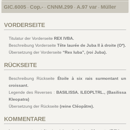
GIC.6005
Cop.-
CNNM.299
A.97 var
Müller
-
-
-
-
VORDERSEITE
Titulatur der Vorderseite
REX IVBA.
Beschreibung Vorderseite
Tête laurée de Juba II à droite (O*).
Übersetzung der Vorderseite
“Rex Iuba”, (roi Juba).
RÜCKSEITE
Beschreibung Rückseite
Étoile à six rais surmontant un
croissant.
Legende des Reverses :
BASILISSA. ILEOPLTRL., (Basilissa
Kleopatra)
Übersetzung der Rückseite
(reine Cléopâtre).
KOMMENTARE