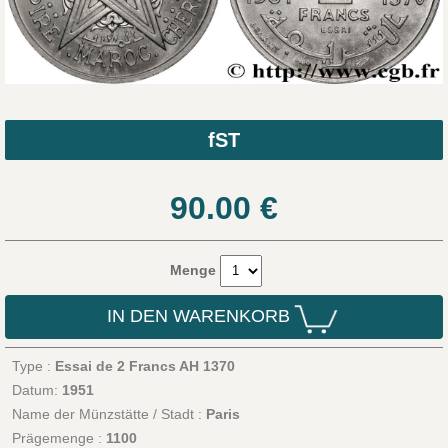
fST
90.00
€
Menge
IN DEN WARENKORB
Type :
Essai de 2 Francs AH 1370
Datum:
1951
Name der Münzstätte / Stadt :
Paris
Prägemenge :
1100