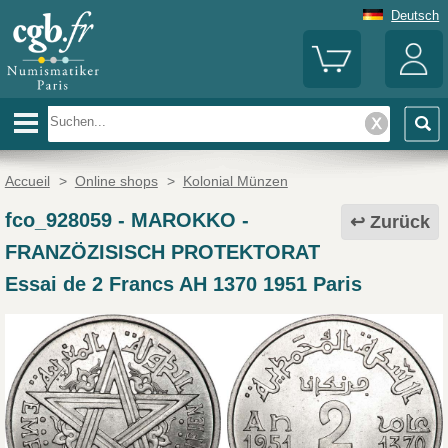
Deutsch
Accueil
>
Online shops
>
Kolonial Münzen
fco_928059
-
MAROKKO -
Zurück
FRANZÖZISISCH PROTEKTORAT
Essai de 2 Francs AH 1370 1951 Paris