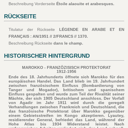
Beschreibung Vorderseite
Étoile alaouite et arabesques.
RÜCKSEITE
Titulatur der Rückseite
LÉGENDE EN ARABE ET EN
FRANÇAIS : AN/1951 // 2/FRANCS // 1370.
Beschreibung Rückseite
dans le champ.
HISTORISCHER HINTERGRUND
MAROKKO - FRANZÖZISISCH PROTEKTORAT
1912-1956
Ende des 18. Jahrhunderts öffnete sich Marokko für den
europäischen Handel. Das Land blieb im 19. Jahrhundert
zwischen französischem Einfluss (Bombardierung von
Tanger und Mogador), britischem und spanischem
Einfluss gespalten und wurde zum Teil der Rivalität seiner
Mächte, der sich 1905 Deutschland anschloss. Der Vorfall
von Agadir im Jahr 1911 wird durch die geregelt
Verhandlungen zwischen Frankreich und Deutschland, die
das französische Protektorat über Marokko gegenüber
einem Gebietsstreifen im Kongo akzeptieren. Lyautey,
residierender General, befriedet das Land, während der
Hohe Atlas bis 1934 Widerstand leistet. Nach