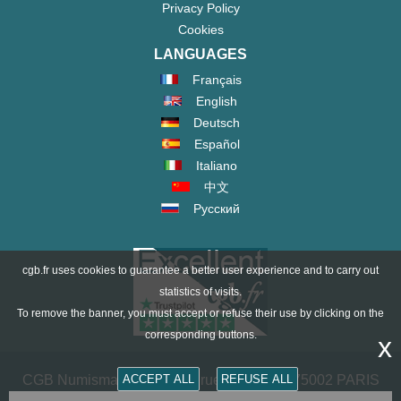
Privacy Policy
Cookies
LANGUAGES
Français
English
Deutsch
Español
Italiano
中文
Русский
cgb.fr uses cookies to guarantee a better user experience and to carry out
statistics of visits.
To remove the banner, you must accept or refuse their use by clicking on the
corresponding buttons.
x
ACCEPT ALL
REFUSE ALL
CGB Numismatik Paris - 36 rue Vivienne - 75002 PARIS