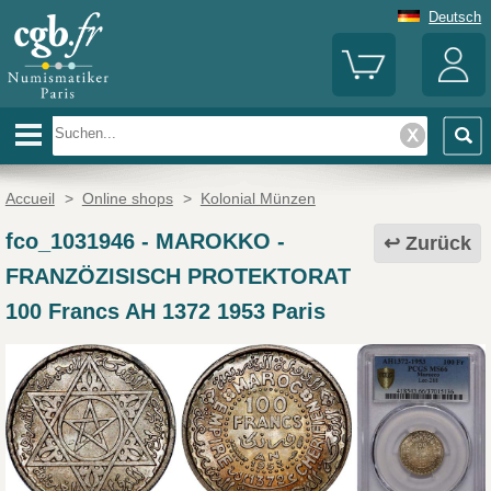
Deutsch
Accueil
>
Online shops
>
Kolonial Münzen
fco_1031946
-
MAROKKO -
Zurück
FRANZÖZISISCH PROTEKTORAT
100 Francs AH 1372 1953 Paris