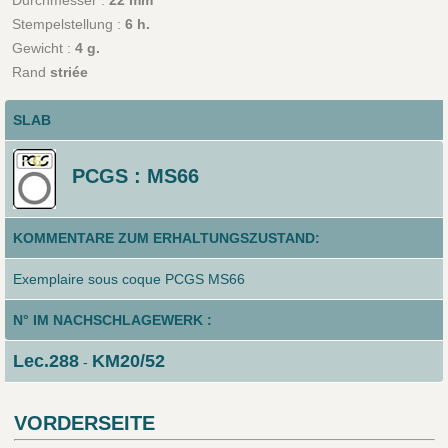
Durchmesser :
22 mm
Stempelstellung :
6 h.
Gewicht :
4 g.
Rand
striée
SLAB
PCGS : MS66
KOMMENTARE ZUM ERHALTUNGSZUSTAND:
Exemplaire sous coque PCGS MS66
N° IM NACHSCHLAGEWERK :
Lec.288
KM20/52
-
VORDERSEITE