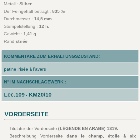
Metall :
Silber
Der Feingehalt beträgt :
835 ‰
Durchmesser :
14,5 mm
Stempelstellung :
12 h.
Gewicht :
1,41 g.
Rand
striée
KOMMENTARE ZUM ERHALTUNGSZUSTAND:
patine irisée à l’avers
N° IM NACHSCHLAGEWERK :
Lec.109
KM20/10
-
VORDERSEITE
Titulatur der Vorderseite
(LÉGENDE EN ARABE) 1319.
Beschreibung Vorderseite
dans le champ, étoile à six