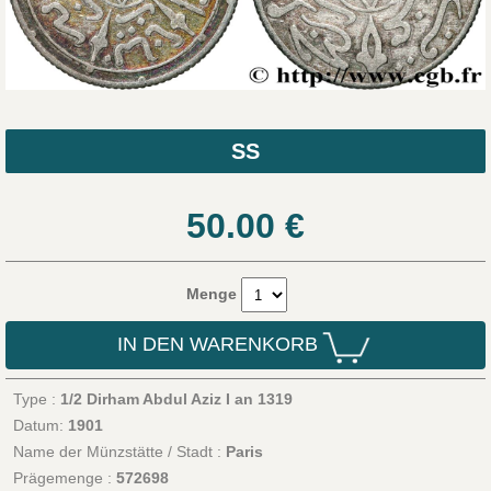
SS
50.00
€
Menge
IN DEN WARENKORB
Type :
1/2 Dirham Abdul Aziz I an 1319
Datum:
1901
Name der Münzstätte / Stadt :
Paris
Prägemenge :
572698