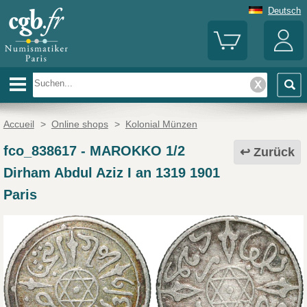
Deutsch
Accueil
>
Online shops
>
Kolonial Münzen
fco_838617
-
MAROKKO 1/2
Zurück
Dirham Abdul Aziz I an 1319 1901
Paris