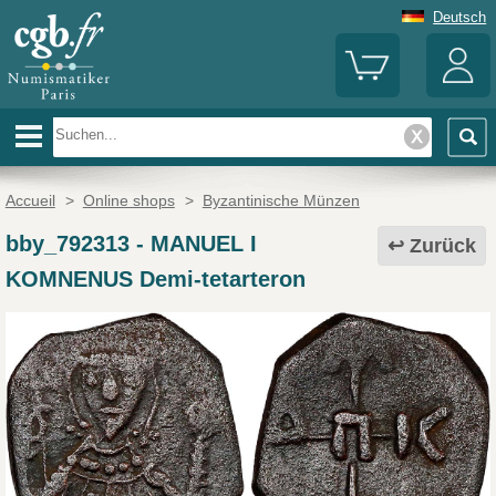
Deutsch
Accueil
>
Online shops
>
Byzantinische Münzen
bby_792313
-
MANUEL I
Zurück
KOMNENUS Demi-tetarteron