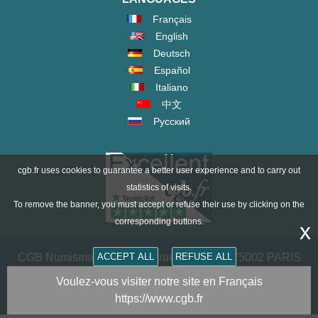
Français
English
Deutsch
Español
Italiano
中文
Русский
cgb.fr uses cookies to guarantee a better user experience and to carry out
statistics of visits.
To remove the banner, you must accept or refuse their use by clicking on the
corresponding buttons.
x
ACCEPT ALL
REFUSE ALL
CGB Numismatik Paris - 36 rue Vivienne - 75002 PARIS
FRANCE -
contact@cgb.fr
Voulez-vous visiter notre site en Français
https://www.cgb.fr
Copyright @1997-2025 - All Rights Reserved