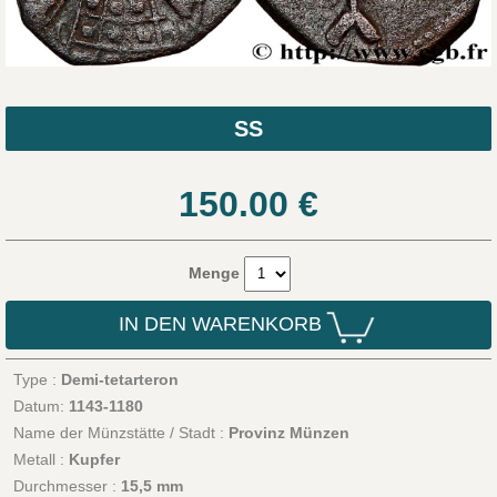
SS
150.00
€
Menge
IN DEN WARENKORB
Type :
Demi-tetarteron
Datum:
1143-1180
Name der Münzstätte / Stadt :
Provinz Münzen
Metall :
Kupfer
Durchmesser :
15,5 mm