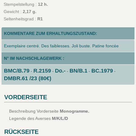
Stempelstellung :
12 h.
Gewicht :
2,17 g.
Seltenheitsgrad :
R1
KOMMENTARE ZUM ERHALTUNGSZUSTAND:
Exemplaire centré. Des faiblesses. Joli buste. Patine foncée
N° IM NACHSCHLAGEWERK :
BMC/B.79
R.2159
Do.-
BN/B.1
BC.1979
-
-
-
-
-
DMBR.61 /23 (80€)
VORDERSEITE
Beschreibung Vorderseite
Monogramme.
Legende des Averses
M/K/L/D
RÜCKSEITE