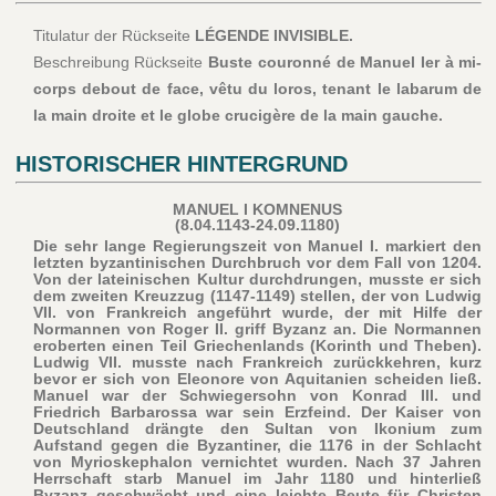
Titulatur der Rückseite
LÉGENDE INVISIBLE.
Beschreibung Rückseite
Buste couronné de Manuel Ier à mi-
corps debout de face, vêtu du loros, tenant le labarum de
la main droite et le globe crucigère de la main gauche.
HISTORISCHER HINTERGRUND
MANUEL I KOMNENUS
(8.04.1143-24.09.1180)
Die sehr lange Regierungszeit von Manuel I. markiert den
letzten byzantinischen Durchbruch vor dem Fall von 1204.
Von der lateinischen Kultur durchdrungen, musste er sich
dem zweiten Kreuzzug (1147-1149) stellen, der von Ludwig
VII. von Frankreich angeführt wurde, der mit Hilfe der
Normannen von Roger II. griff Byzanz an. Die Normannen
eroberten einen Teil Griechenlands (Korinth und Theben).
Ludwig VII. musste nach Frankreich zurückkehren, kurz
bevor er sich von Eleonore von Aquitanien scheiden ließ.
Manuel war der Schwiegersohn von Konrad III. und
Friedrich Barbarossa war sein Erzfeind. Der Kaiser von
Deutschland drängte den Sultan von Ikonium zum
Aufstand gegen die Byzantiner, die 1176 in der Schlacht
von Myrioskephalon vernichtet wurden. Nach 37 Jahren
Herrschaft starb Manuel im Jahr 1180 und hinterließ
Byzanz geschwächt und eine leichte Beute für Christen