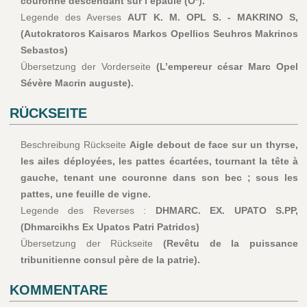
couronne descendant sur l’épaule (O*).
Legende des Averses
AUT K. M. OPL S. - MAKRINO S,
(Autokratoros Kaisaros Markos Opellios Seuhros Makrinos
Sebastos)
Übersetzung der Vorderseite
(L’empereur césar Marc Opel
Sévère Macrin auguste).
RÜCKSEITE
Beschreibung Rückseite
Aigle debout de face sur un thyrse,
les ailes déployées, les pattes écartées, tournant la tête à
gauche, tenant une couronne dans son bec ; sous les
pattes, une feuille de vigne.
Legende des Reverses :
DHMARC. EX. UPATO S.PP,
(Dhmarcikhs Ex Upatos Patri Patridos)
Übersetzung der Rückseite
(Revêtu de la puissance
tribunitienne consul père de la patrie).
KOMMENTARE