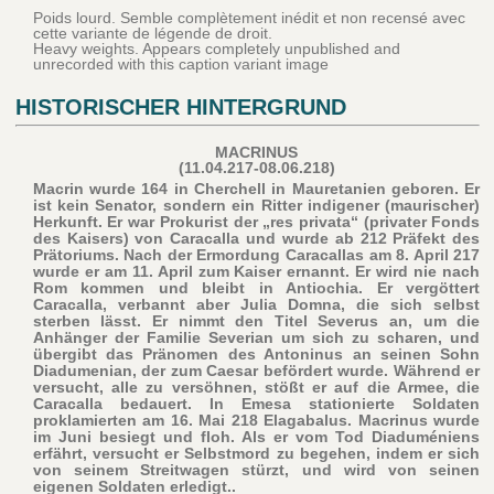
Poids lourd. Semble complètement inédit et non recensé avec
cette variante de légende de droit.
Heavy weights. Appears completely unpublished and
unrecorded with this caption variant image
HISTORISCHER HINTERGRUND
MACRINUS
(11.04.217-08.06.218)
Macrin wurde 164 in Cherchell in Mauretanien geboren. Er
ist kein Senator, sondern ein Ritter indigener (maurischer)
Herkunft. Er war Prokurist der „res privata“ (privater Fonds
des Kaisers) von Caracalla und wurde ab 212 Präfekt des
Prätoriums. Nach der Ermordung Caracallas am 8. April 217
wurde er am 11. April zum Kaiser ernannt. Er wird nie nach
Rom kommen und bleibt in Antiochia. Er vergöttert
Caracalla, verbannt aber Julia Domna, die sich selbst
sterben lässt. Er nimmt den Titel Severus an, um die
Anhänger der Familie Severian um sich zu scharen, und
übergibt das Pränomen des Antoninus an seinen Sohn
Diadumenian, der zum Caesar befördert wurde. Während er
versucht, alle zu versöhnen, stößt er auf die Armee, die
Caracalla bedauert. In Emesa stationierte Soldaten
proklamierten am 16. Mai 218 Elagabalus. Macrinus wurde
im Juni besiegt und floh. Als er vom Tod Diaduméniens
erfährt, versucht er Selbstmord zu begehen, indem er sich
von seinem Streitwagen stürzt, und wird von seinen
eigenen Soldaten erledigt..