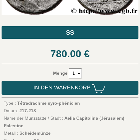
SS
780.00
€
Menge
IN DEN WARENKORB
Type :
Tétradrachme syro-phénicien
Datum:
217-218
Name der Münzstätte / Stadt :
Aelia Capitolina (Jérusalem),
Palestine
Metall :
Scheidemünze