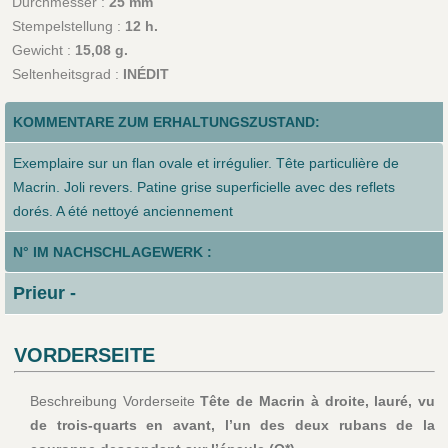
Durchmesser :
25 mm
Stempelstellung :
12 h.
Gewicht :
15,08 g.
Seltenheitsgrad :
INÉDIT
KOMMENTARE ZUM ERHALTUNGSZUSTAND:
Exemplaire sur un flan ovale et irrégulier. Tête particulière de
Macrin. Joli revers. Patine grise superficielle avec des reflets
dorés. A été nettoyé anciennement
N° IM NACHSCHLAGEWERK :
Prieur -
VORDERSEITE
Beschreibung Vorderseite
Tête de Macrin à droite, lauré, vu
de trois-quarts en avant, l’un des deux rubans de la