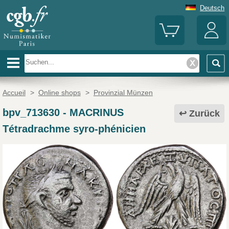
Deutsch
Accueil
>
Online shops
>
Provinzial Münzen
bpv_713630
-
MACRINUS
Zurück
Tétradrachme syro-phénicien