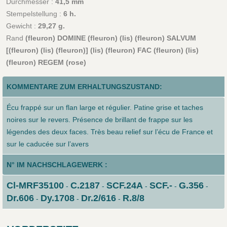
Durchmesser :
41,5 mm
Stempelstellung :
6 h.
Gewicht :
29,27 g.
Rand
(fleuron) DOMINE (fleuron) (lis) (fleuron) SALVUM
[(fleuron) (lis) (fleuron)] (lis) (fleuron) FAC (fleuron) (lis)
(fleuron) REGEM (rose)
KOMMENTARE ZUM ERHALTUNGSZUSTAND:
Écu frappé sur un flan large et régulier. Patine grise et taches
noires sur le revers. Présence de brillant de frappe sur les
légendes des deux faces. Très beau relief sur l’écu de France et
sur le caducée sur l’avers
N° IM NACHSCHLAGEWERK :
Cl-MRF35100
C.2187
SCF.24A
SCF.-
G.356
-
-
-
-
-
Dr.606
Dy.1708
Dr.2/616
R.8/8
-
-
-