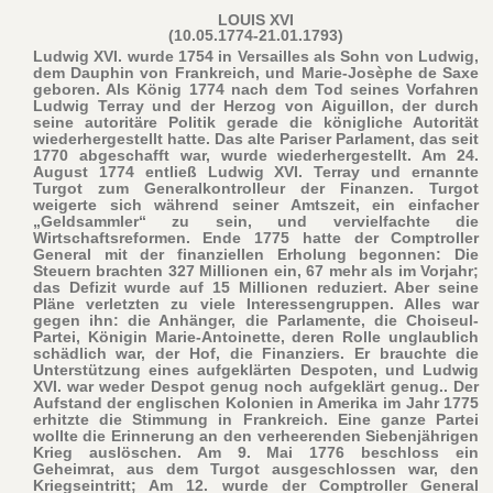
LOUIS XVI
(10.05.1774-21.01.1793)
Ludwig XVI. wurde 1754 in Versailles als Sohn von Ludwig,
dem Dauphin von Frankreich, und Marie-Josèphe de Saxe
geboren. Als König 1774 nach dem Tod seines Vorfahren
Ludwig Terray und der Herzog von Aiguillon, der durch
seine autoritäre Politik gerade die königliche Autorität
wiederhergestellt hatte. Das alte Pariser Parlament, das seit
1770 abgeschafft war, wurde wiederhergestellt. Am 24.
August 1774 entließ Ludwig XVI. Terray und ernannte
Turgot zum Generalkontrolleur der Finanzen. Turgot
weigerte sich während seiner Amtszeit, ein einfacher
„Geldsammler“ zu sein, und vervielfachte die
Wirtschaftsreformen. Ende 1775 hatte der Comptroller
General mit der finanziellen Erholung begonnen: Die
Steuern brachten 327 Millionen ein, 67 mehr als im Vorjahr;
das Defizit wurde auf 15 Millionen reduziert. Aber seine
Pläne verletzten zu viele Interessengruppen. Alles war
gegen ihn: die Anhänger, die Parlamente, die Choiseul-
Partei, Königin Marie-Antoinette, deren Rolle unglaublich
schädlich war, der Hof, die Finanziers. Er brauchte die
Unterstützung eines aufgeklärten Despoten, und Ludwig
XVI. war weder Despot genug noch aufgeklärt genug.. Der
Aufstand der englischen Kolonien in Amerika im Jahr 1775
erhitzte die Stimmung in Frankreich. Eine ganze Partei
wollte die Erinnerung an den verheerenden Siebenjährigen
Krieg auslöschen. Am 9. Mai 1776 beschloss ein
Geheimrat, aus dem Turgot ausgeschlossen war, den
Kriegseintritt; Am 12. wurde der Comptroller General