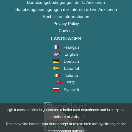
Benutzungsbedingungen der E-Auktionen
Benutzungsbedingungen der Internet & Live Auktionen
Rechtliche Informationen
Privacy Policy
Cookies
LANGUAGES
Français
English
Deutsch
Español
Italiano
中文
Русский
cgb.fr uses cookies to guarantee a better user experience and to carry out
statistics of visits.
To remove the banner, you must accept or refuse their use by clicking on the
corresponding buttons.