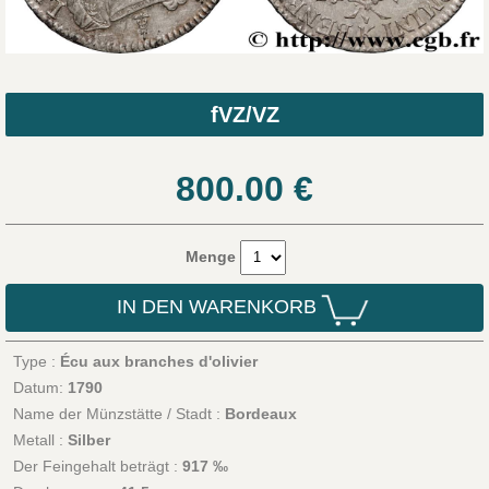
fVZ/VZ
800.00
€
Menge
IN DEN WARENKORB
Type :
Écu aux branches d'olivier
Datum:
1790
Name der Münzstätte / Stadt :
Bordeaux
Metall :
Silber
Der Feingehalt beträgt :
917 ‰