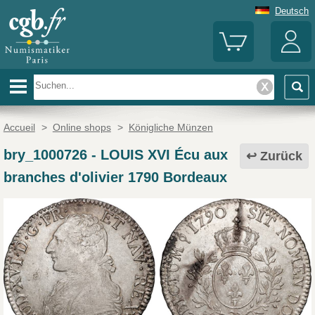
Deutsch
Accueil
>
Online shops
>
Königliche Münzen
bry_1000726
-
LOUIS XVI Écu aux
Zurück
branches d'olivier 1790 Bordeaux