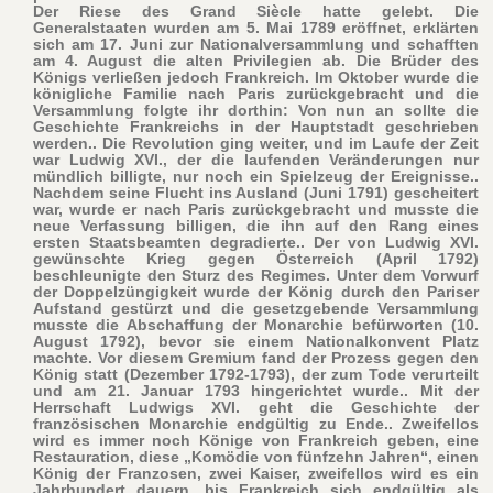
Der Riese des Grand Siècle hatte gelebt. Die
Generalstaaten wurden am 5. Mai 1789 eröffnet, erklärten
sich am 17. Juni zur Nationalversammlung und schafften
am 4. August die alten Privilegien ab. Die Brüder des
Königs verließen jedoch Frankreich. Im Oktober wurde die
königliche Familie nach Paris zurückgebracht und die
Versammlung folgte ihr dorthin: Von nun an sollte die
Geschichte Frankreichs in der Hauptstadt geschrieben
werden.. Die Revolution ging weiter, und im Laufe der Zeit
war Ludwig XVI., der die laufenden Veränderungen nur
mündlich billigte, nur noch ein Spielzeug der Ereignisse..
Nachdem seine Flucht ins Ausland (Juni 1791) gescheitert
war, wurde er nach Paris zurückgebracht und musste die
neue Verfassung billigen, die ihn auf den Rang eines
ersten Staatsbeamten degradierte.. Der von Ludwig XVI.
gewünschte Krieg gegen Österreich (April 1792)
beschleunigte den Sturz des Regimes. Unter dem Vorwurf
der Doppelzüngigkeit wurde der König durch den Pariser
Aufstand gestürzt und die gesetzgebende Versammlung
musste die Abschaffung der Monarchie befürworten (10.
August 1792), bevor sie einem Nationalkonvent Platz
machte. Vor diesem Gremium fand der Prozess gegen den
König statt (Dezember 1792-1793), der zum Tode verurteilt
und am 21. Januar 1793 hingerichtet wurde.. Mit der
Herrschaft Ludwigs XVI. geht die Geschichte der
französischen Monarchie endgültig zu Ende.. Zweifellos
wird es immer noch Könige von Frankreich geben, eine
Restauration, diese „Komödie von fünfzehn Jahren“, einen
König der Franzosen, zwei Kaiser, zweifellos wird es ein
Jahrhundert dauern, bis Frankreich sich endgültig als