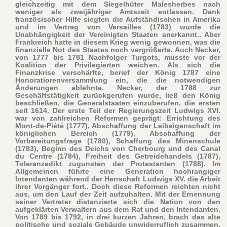
gleichzeitig mit dem Siegelhüter Malesherbes nach
weniger als zweijähriger Amtszeit entlassen. Dank
französischer Hilfe siegten die Aufständischen in Amerika
und im Vertrag von Versailles (1783) wurde die
Unabhängigkeit der Vereinigten Staaten anerkannt.. Aber
Frankreich hatte in diesem Krieg wenig gewonnen, was die
finanzielle Not des Staates noch vergrößerte. Auch Necker,
von 1777 bis 1781 Nachfolger Turgots, musste vor der
Koalition der Privilegierten weichen. Als sich die
Finanzkrise verschärfte, berief der König 1787 eine
Honoratiorenversammlung ein, die die notwendigen
Änderungen ablehnte. Necker, der 1788 zur
Geschäftstätigkeit zurückgerufen wurde, ließ den König
beschließen, die Generalstaaten einzuberufen, die ersten
seit 1614. Der erste Teil der Regierungszeit Ludwigs XVI.
war von zahlreichen Reformen geprägt: Errichtung des
Mont-de-Piété (1777), Abschaffung der Leibeigenschaft im
königlichen Bereich (1779), Abschaffung der
Vorbereitungsfrage (1780), Schaffung des Minenschule
(1783), Beginn des Deichs von Cherbourg und des Canal
du Centre (1784), Freiheit des Getreidehandels (1787),
Toleranzedikt zugunsten der Protestanten (1788). Im
Allgemeinen führte eine Generation hochrangiger
Intendanten während der Herrschaft Ludwigs XV. die Arbeit
ihrer Vorgänger fort.. Doch diese Reformen reichten nicht
aus, um den Lauf der Zeit aufzuhalten. Mit der Ernennung
seiner Vertreter distanzierte sich die Nation von den
aufgeklärten Verwaltern aus dem Rat und den Intendanten.
Von 1789 bis 1792, in drei kurzen Jahren, brach das alte
politische und soziale Gebäude unwiderruflich zusammen.